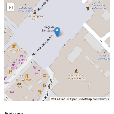
⊡
Leaflet
|
©
OpenStreetMap
contributors
Emissora