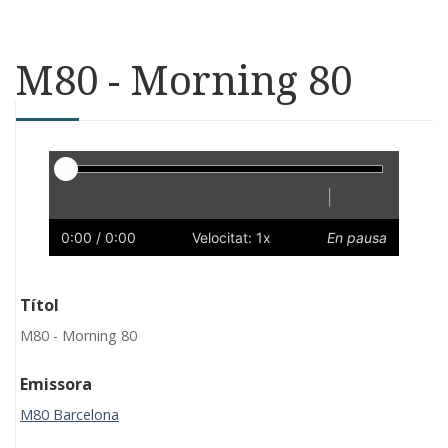
M80 - Morning 80
Reproductor
|
Reprodueix
Reinicia
Endarrere
Endavant
Ràpid
Lent
Preferències
Volum
0:00
/ 0:00
Velocitat: 1x
En pausa
Títol
M80 - Morning 80
Emissora
M80 Barcelona