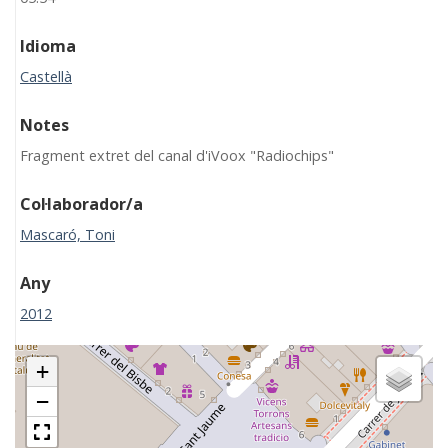
Idioma
Castellà
Notes
Fragment extret del canal d'iVoox "Radiochips"
Col·laborador/a
Mascaró, Toni
Any
2012
+
−