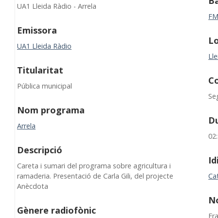
B
UA1 Lleida Ràdio - Arrela
F
Emissora
Lo
UA1 Lleida Ràdio
Lle
Titularitat
C
Pública municipal
Se
Nom programa
D
Arrela
02
Descripció
I
Careta i sumari del programa sobre agricultura i
ramaderia. Presentació de Carla Gili, del projecte
Ca
Anècdota
N
Gènere radiofònic
Fr