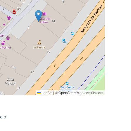
Leaflet
|
©
OpenStreetMap
contributors
àdio