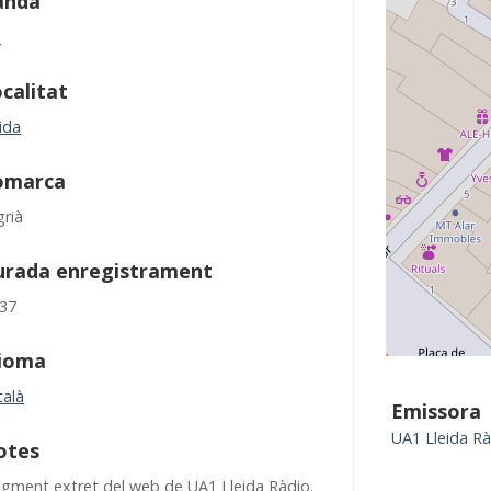
anda
M
calitat
ida
omarca
grià
urada enregistrament
:37
dioma
talà
Emissora
UA1 Lleida R
otes
agment extret del web de UA1 Lleida Ràdio.