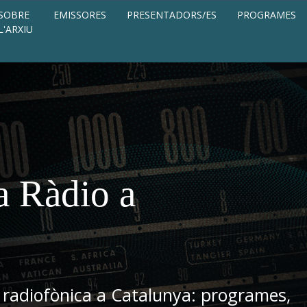
SOBRE
EMISSORES
PRESENTADORS/ES
PROGRAMES
L'ARXIU
a Ràdio a
 radiofònica a Catalunya: programes,