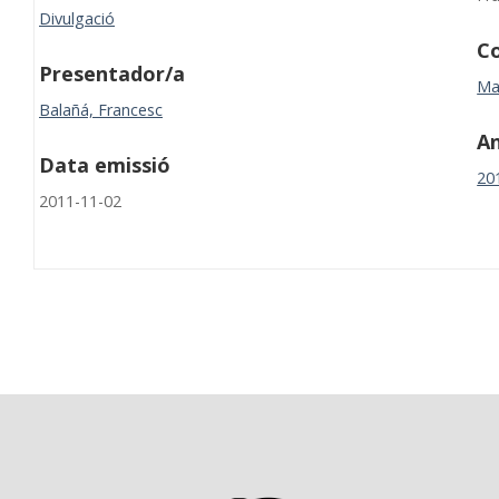
Divulgació
Co
Presentador/a
Ma
Balañá, Francesc
A
Data emissió
20
2011-11-02