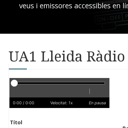
veus i emissores accessibles en lí
UA1 Lleida Ràdio 
Reproductor
|
Reprodueix
Reinicia
Endarrere
Endavant
Ràpid
Lent
Preferències
Volum
0:00
/ 0:00
Velocitat: 1x
En pausa
Títol