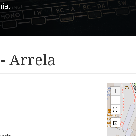
nia.
- Arrela
+
−
⊡