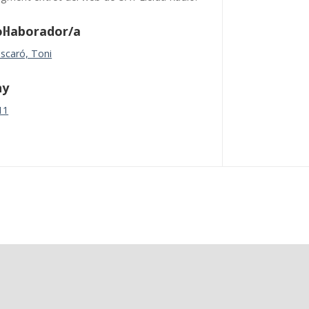
l·laborador/a
scaró, Toni
ny
11