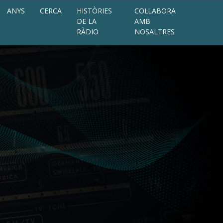
ANYS
CERCA
HISTÒRIES
COL·LABORA
DE LA
AMB
RÀDIO
NOSALTRES