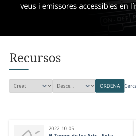
veus i emissores accessibles en lí
Recursos
ORDENA
Cerc
2022-10-05
El Temps de les Arts - Sota