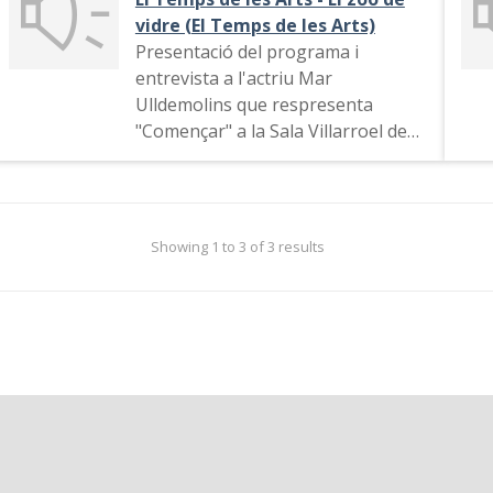
vidre (El Temps de les Arts)
Presentació del programa i
entrevista a l'actriu Mar
Ulldemolins que respresenta
"Començar" a la Sala Villarroel de
Tarcelona, Parla de la seva activitat
professional i algunes de les obres
que ha respresentat
Showing 1 to 3 of 3 results