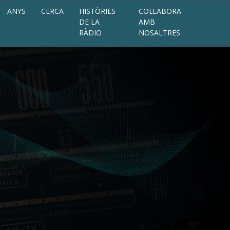
ANYS
CERCA
HISTÒRIES
COL·LABORA
DE LA
AMB
RÀDIO
NOSALTRES