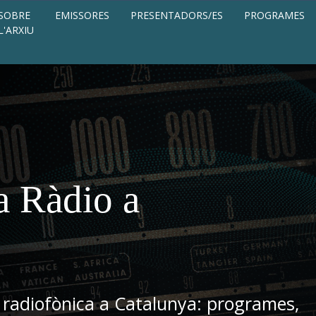
SOBRE
EMISSORES
PRESENTADORS/ES
PROGRAMES
L'ARXIU
a Ràdio a
 radiofònica a Catalunya: programes,