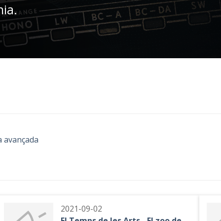
nia.
a avançada
2021-09-02
El Temps de les Arts - El zoo de