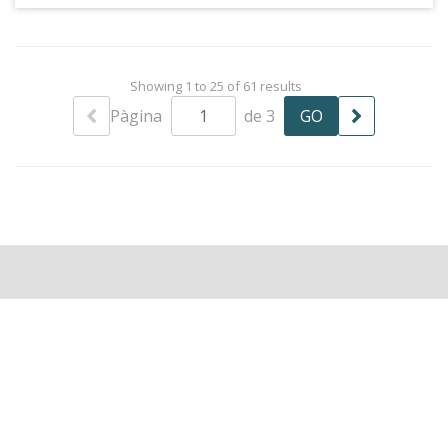
dia després del seu incinerament.
Showing 1 to 25 of 61 results
Pàgina
de 3