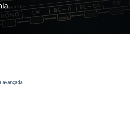
nia.
a avançada