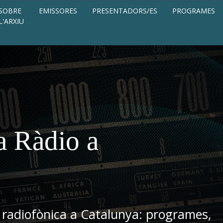
SOBRE
EMISSORES
PRESENTADORS/ES
PROGRAMES
L'ARXIU
a Ràdio a
 radiofònica a Catalunya: programes,