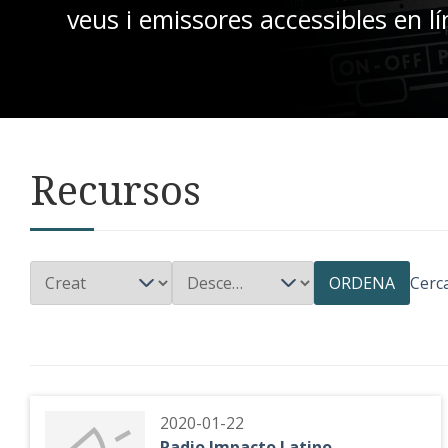
veus i emissores accessibles en lí
Recursos
ORDENA
Cerc
2020-01-22
Radio Impacto Latino