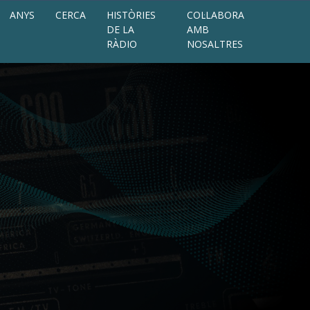
ANYS
CERCA
HISTÒRIES
COL·LABORA
DE LA
AMB
RÀDIO
NOSALTRES