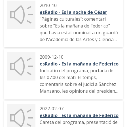
2010-10
esRadio - Es la noche de César
"Páginas culturales": comentari
sobre "Es la mañana de Federico"
que havia estat nominat a un guardó
de l'Academia de las Artes y Ciencias
Radiofónicas de España. Inivitació a
l'audiència a votar pel programa.
2009-12-10
esRadio - Es la mañana de Federico
Indicatiu del programa, portada de
les 07:00 del matí. El temps,
comentaris sobre el judici a Sánchez
Manzano, les opinions del president
Rodríguez Zapatero, publicitat,
indicatiu del programa, represà del
2022-02-07
judici a Sánchez Manzano
esRadio - Es la mañana de Federico
Careta del programa, presentació de