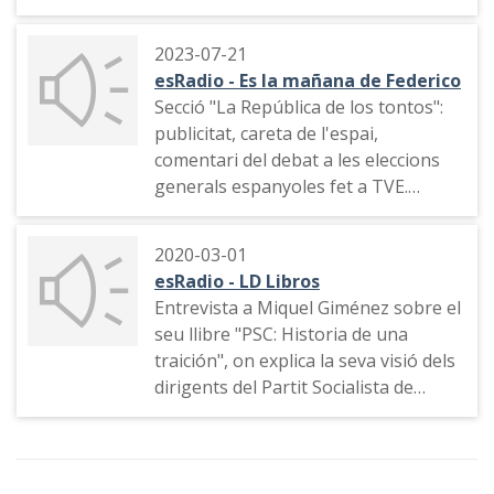
la Generalitat Carles Puigdemont i
Informació sobre els impostos de
descartar extradir-lo per rebel·lió,
l'electricitat. Pugenes entre la
2023-07-21
mentre demana més informació
direcció del Partido Popular i el
esRadio - Es la mañana de Federico
sobre l'acusació de malversació.
govern d'Isabel Díaz Ayuso a la
Secció "La República de los tontos":
Comunidad de Madrid. Indicatiu del
publicitat, careta de l'espai,
programa.
comentari del debat a les eleccions
generals espanyoles fet a TVE.
Especialment sobre el que va dir
Yolanda Díaz, candidata de Sumar,
2020-03-01
sobre el partit polític Vox
esRadio - LD Libros
Entrevista a Miquel Giménez sobre el
seu llibre "PSC: Historia de una
traición", on explica la seva visió dels
dirigents del Partit Socialista de
Catalunya. També opina sobre el
nacionalisme d'una part de la
societat catalana