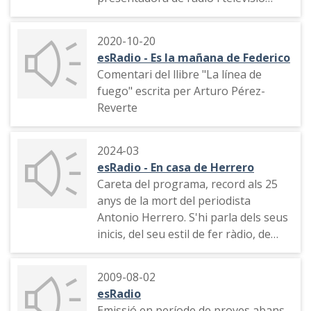
Lorena Berdún
2020-10-20
esRadio - Es la mañana de Federico
Comentari del llibre "La línea de
fuego" escrita per Arturo Pérez-
Reverte
2024-03
esRadio - En casa de Herrero
Careta del programa, record als 25
anys de la mort del periodista
Antonio Herrero. S'hi parla dels seus
inicis, del seu estil de fer ràdio, de
com va ser la marxa d'Antena 3 Radio
i de la relació entre Antonio Herrero,
2009-08-02
Luis Herrero i José María García
esRadio
Emissió en període de proves abans