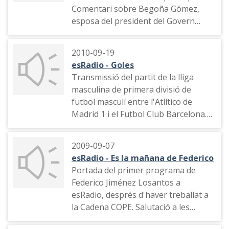
Comentari sobre Begoña Gómez,
esposa del president del Govern
espanyol Pedro Sánchez i altres
notícies sobre la trama de corrupció
2010-09-19
de Koldo García.
esRadio - Goles
Transmissió del partit de la lliga
masculina de primera divisió de
futbol masculí entre l'Atlítico de
Madrid 1 i el Futbol Club Barcelona.
Narració d'un gol del Barça
2009-09-07
esRadio - Es la mañana de Federico
Portada del primer programa de
Federico Jiménez Losantos a
esRadio, després d'haver treballat a
la Cadena COPE. Salutació a les
redactores, programació d'esRadio