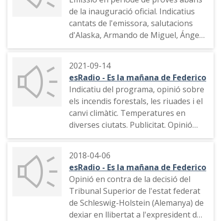
de la inauguració oficial. Indicatius
cantats de l'emissora, salutacions
d'Alaska, Armando de Miguel, Ángel
Nieto, etc. Indicatiu de l'emissora
2021-09-14
esRadio - Es la mañana de Federico
Indicatiu del programa, opinió sobre
els incendis forestals, les riuades i el
canvi climàtic. Temperatures en
diverses ciutats. Publicitat. Opinió
sobre algunes decisions del
preisident del govern Pedro Sánchez
2018-04-06
i la seva voluntat d'assistir
esRadio - Es la mañana de Federico
personalment a la taula de diàleg
Opinió en contra de la decisió del
entre els partits independentistes
Tribunal Superior de l'estat federat
catalans i el govern espanyol.
de Schleswig-Holstein (Alemanya) de
Declaracions de Pedro Sánchez i
dexiar en llibertat a l'expresident de
Pablo Casado (Partido Popular).