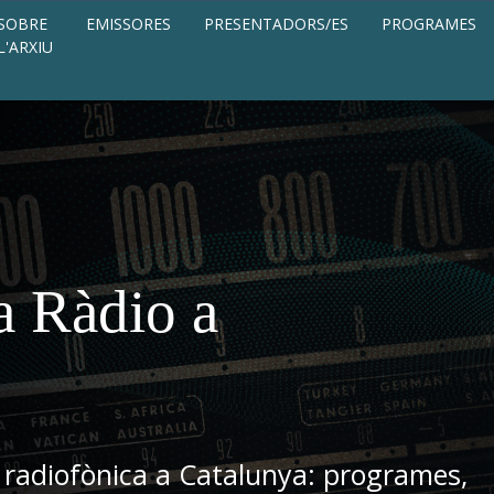
SOBRE
EMISSORES
PRESENTADORS/ES
PROGRAMES
L'ARXIU
a Ràdio a
 radiofònica a Catalunya: programes,