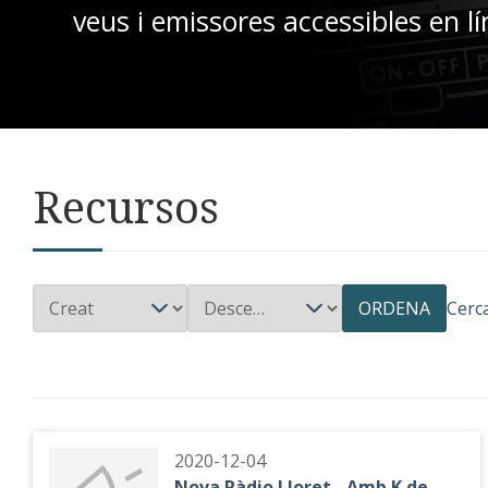
veus i emissores accessibles en lí
Recursos
ORDENA
Cerc
2020-12-04
Nova Ràdio Lloret - Amb K de