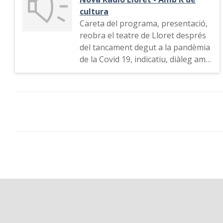
cultura
Careta del programa, presentació,
reobra el teatre de Lloret després
del tancament degut a la pandèmia
de la Covid 19, indicatiu, diàleg amb
l'equip, presentació de la invitada
Marina Amores, equip, notícies
curioses