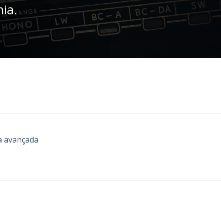
nia.
a avançada