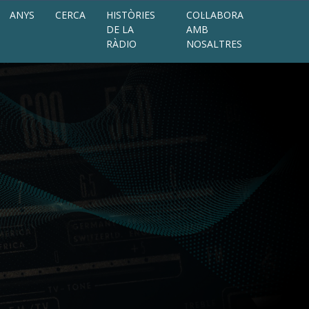
ANYS
CERCA
HISTÒRIES
COL·LABORA
DE LA
AMB
RÀDIO
NOSALTRES