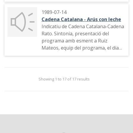
l'estiu, agraïment a l'audiència, la
redacció del programa.
1989-07-14
Cadena Catalana - Arús con leche
Indicatiu de Cadena Catalana-Cadena
Rato. Sintonia, presentació del
programa amb esment a Ruiz
Mateos, equip del programa, el dia
18 de juliol a Espanya i la festa del 14
de juliol a França (amb fragments de
cròniques d'Antoni Esteve de TVE
des de París).
Showing 1 to 17 of 17 results