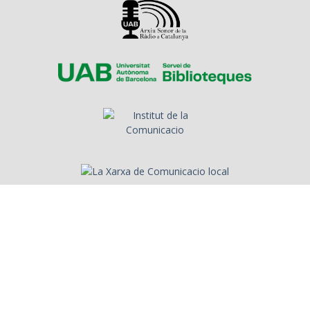
Sobre l'Arxiu
Emissores
Presentadors/es