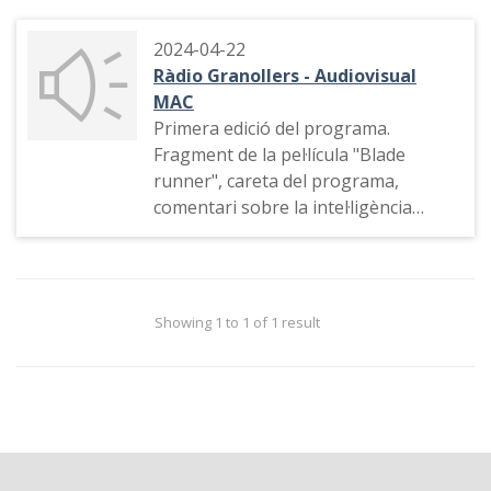
2024-04-22
Ràdio Granollers - Audiovisual
MAC
Primera edició del programa.
Fragment de la pel·lícula "Blade
runner", careta del programa,
comentari sobre la intel·ligència
artificial, sumari del programa,
notícies d'actualitat relacionades
amb l'audiovisual
Showing 1 to 1 of 1 result