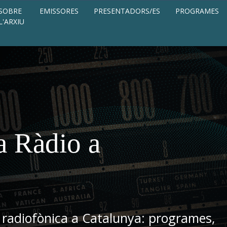
SOBRE
EMISSORES
PRESENTADORS/ES
PROGRAMES
L'ARXIU
a Ràdio a
 radiofònica a Catalunya: programes,