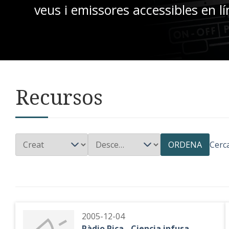
veus i emissores accessibles en lí
Recursos
ORDENA
Cerc
2005-12-04
Ràdio Pica - Ciencia infusa