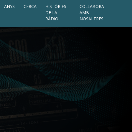
ANYS
CERCA
HISTÒRIES
COL·LABORA
DE LA
AMB
RÀDIO
NOSALTRES