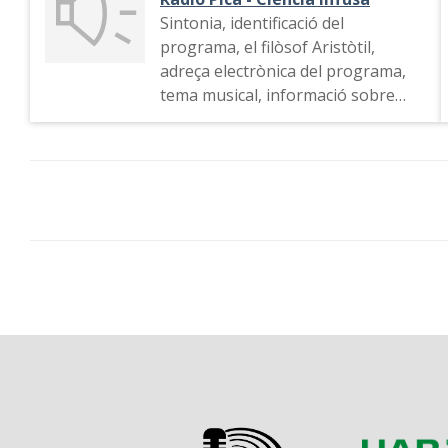
Sintonia, identificació del
programa, el filòsof Aristòtil,
adreça electrònica del programa,
tema musical, informació sobre
una publicació punk i la xerrada
feta en una llibreria. Entrevista
sobre si té futur el punk