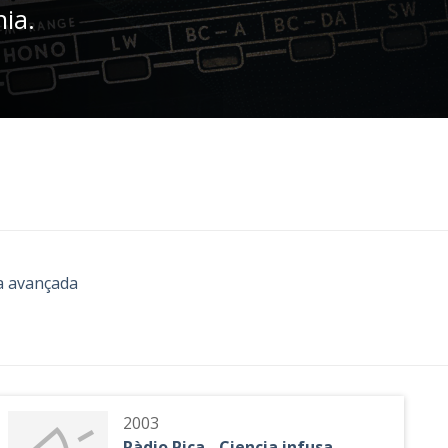
nia.
a avançada
2003
Ràdio Pica - Ciencia infusa