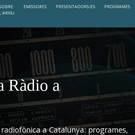
SOBRE
EMISSORES
PRESENTADORS/ES
PROGRAMES
L'ARXIU
a Ràdio a
 radiofònica a Catalunya: programes,