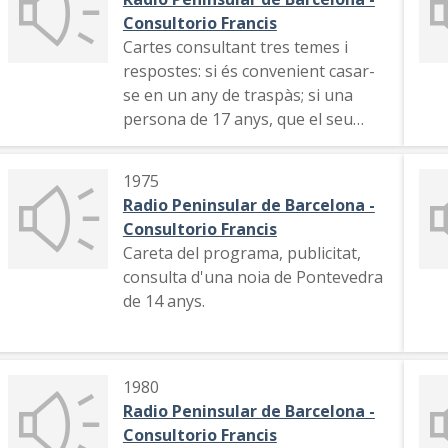
Consultorio Francis
Cartes consultant tres temes i
respostes: si és convenient casar-
se en un any de traspàs; si una
persona de 17 anys, que el seu
pare la pega i té problemes a casa,
convé que es casi; una esposa que
1975
no pot disposar dels diners que
Radio Peninsular de Barcelona -
necessita. Publicitat i careta de
Consultorio Francis
sortida
Careta del programa, publicitat,
consulta d'una noia de Pontevedra
de 14 anys.
1980
Radio Peninsular de Barcelona -
Consultorio Francis