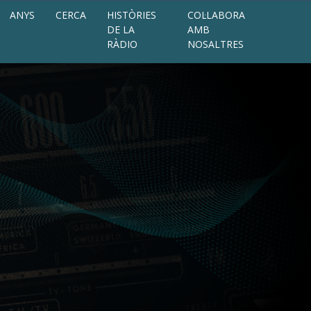
ANYS
CERCA
HISTÒRIES
COL·LABORA
DE LA
AMB
RÀDIO
NOSALTRES