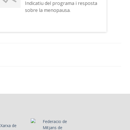
Indicatiu del programa i resposta
consultori escrita per Elena
sobre la menopausa.
Francis, comiat i sintonia.