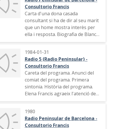
Consultorio Francis
Carta d'una dona casada
consultant si ha de dir al seu marit
que un home mostra interès per
ella i resposta. Biografia de Blanca
de Navarra. Carta sobre si un
soterrani en una casa és útil i
1984-01-31
resposta. Publciitat. Consulta
Radio 5 (Radio Peninsular) -
sobre l'ús d'una crema cosmètica.
Consultorio Francis
Publicitat. Consulta feta per dues
Careta del programa. Anunci del
companyes de feina que estan
comiat del programa. Primera
embarassades després d'una nit de
sintonia. Història del programa.
festa. i resposta Publicitat. Careta
Elena Francis agraeix l'atenció de
de sortida del programa
l'audiència i esmenta a totes les
emissores que havien emès el
1980
consultori. Lectura de les cartes de
Radio Peninsular de Barcelona -
Josefina i de S. Sánchez i respostes
Consultorio Francis
d'Elena Francis. Última carta del