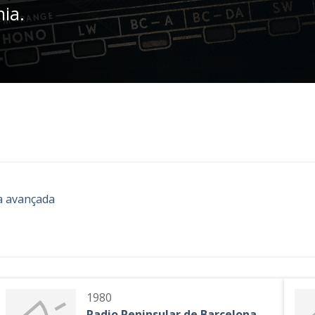
nia.
a avançada
1980
Radio Peninsular de Barcelona -