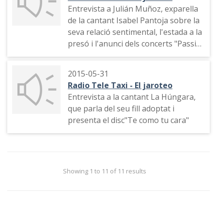
de 2015, els bons resultats d'ERC a
Entrevista a Julián Muñoz, exparella
les eleccions europees, la consulta
de la cantant Isabel Pantoja sobre la
del 9 de novembre sobre la
seva relació sentimental, l'estada a la
independència de Catalunya i les
presó i l'anunci dels concerts "Passió
balances fiscals de l'Estat amb les
per Catalunya" d'Isabel Pantoja
autonomies
2015-05-31
Radio Tele Taxi - El jaroteo
Entrevista a la cantant La Húngara,
que parla del seu fill adoptat i
presenta el disc"Te como tu cara"
Showing 1 to 11 of 11 results