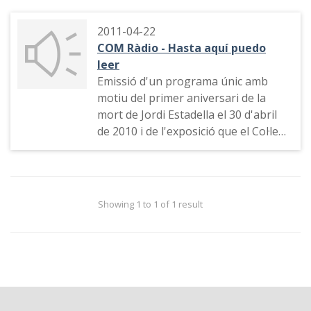
2011-04-22
COM Ràdio - Hasta aquí puedo
leer
Emissió d'un programa únic amb
motiu del primer aniversari de la
mort de Jordi Estadella el 30 d'abril
de 2010 i de l'exposició que el Col·legi
de Periodistes de Catalunya li va
dedicar amb el nom d'"Hasta aquí
puedo leer", inaugurada el 28 d'abril
de 2011. Jordi Estadella recorda el
Showing 1 to 1 of 1 result
que escoltava de petit, com va
començar a fer ràdio i el seu primer
torn a Radio Juventud de Barcelona
(extret del programa "Aquell dia" de
COM Ràdio)