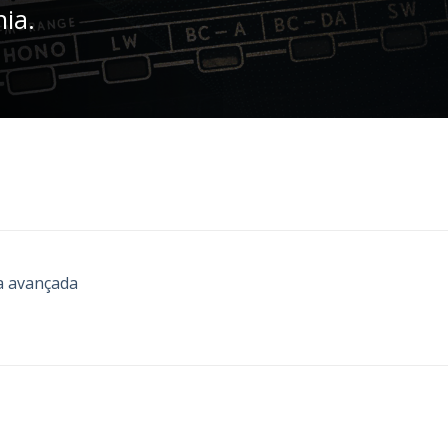
nia.
a avançada