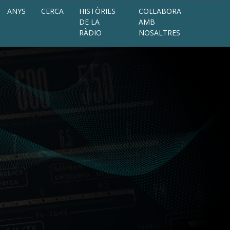
ANYS
CERCA
HISTÒRIES
COL·LABORA
DE LA
AMB
RÀDIO
NOSALTRES