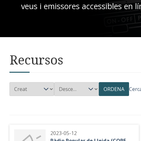
veus i emissores accessibles en lí
Recursos
ORDENA
Cerc
2023-05-12
Ràdio Popular de Lleida (COPE