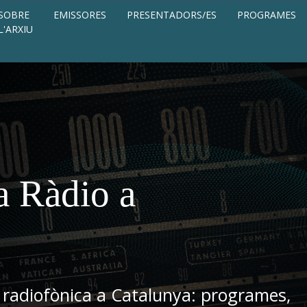
SOBRE
EMISSORES
PRESENTADORS/ES
PROGRAMES
L'ARXIU
a Ràdio a
 radiofònica a Catalunya: programes,