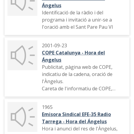
Ángelus
Identificació de la ràdio i del
programa i invitació a unir-se a
l'oració amb el Sant Pare Pau VI
2001-09-23
COPE Catalunya - Hora del
Ángelus
Publicitat, pàgina web de COPE,
indicatiu de la cadena, oració de
l'Àngelus.
Careta de l'informatiu de COPE,
informació de les dades de l'atur,
investigació sobre l'agència de
1965
valors Gescartera, Ponferrada,
Emisora Sindical EFE-35 Radio
reunió de parlaments autonòmics.
Tarrega - Hora del Ángelus
Indicatiu de l'emissora, publicitat,
Hora i anunci del res de l'Àngelus,
promoció del programa "Al tran