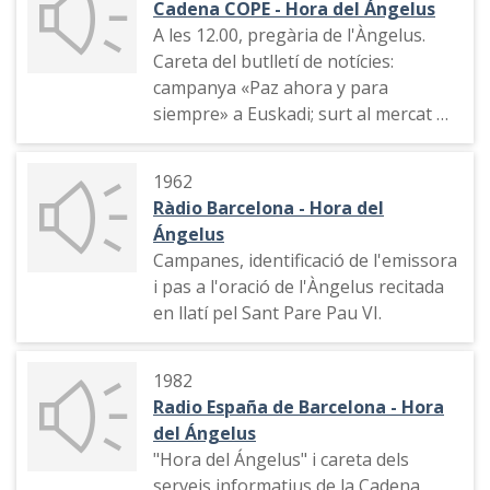
Cadena COPE - Hora del Ángelus
A les 12.00, pregària de l'Àngelus.
Careta del butlletí de notícies:
campanya «Paz ahora y para
siempre» a Euskadi; surt al mercat el
diari El Mundo; entrevistes de TVE
als candidats a les eleccions.
1962
Publicitat. Informació sobre la mort
Ràdio Barcelona - Hora del
de Ramon Trias Fargas, conseller
Ángelus
d'Economia de la Generalitat.
Campanes, identificació de l'emissora
i pas a l'oració de l'Àngelus recitada
en llatí pel Sant Pare Pau VI.
1982
Radio España de Barcelona - Hora
del Ángelus
"Hora del Ángelus" i careta dels
serveis informatius de la Cadena