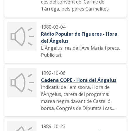
des del convent del Carme de
tran", publicitat, sintonia de la
Tàrrega, pels pares Carmelites
cadena i indicatiu,
COPE Catalunya "Les notícies de les
12": línia d'alta tensió de les
1980-03-04
Gavarres, inici del curs polític català,
Ràdio Popular de Figueres - Hora
línies ferroviàries, dades de l'atur.
del Ángelus
Indicatiu de COPE Miramar
L'Àngelus: res de l'Ave Maria i precs.
Publicitat
1992-10-06
Cadena COPE - Hora del Ángelus
Indicatiu de l'emissora, Hora de
l'Àngelus, careta del programa:
marea negra davant de Castelló,
borsa, Congrés de Diputats i cas
Filesa, etc.
1989-10-23