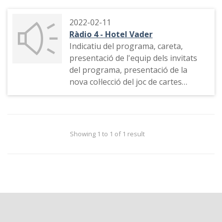
2022-02-11
Ràdio 4 - Hotel Vader
Indicatiu del programa, careta,
presentació de l'equip dels invitats
del programa, presentació de la
nova col·lecció del joc de cartes
japonès "Kamigawa: Neon Dynasty",
torna "Futurama" a la plataforma
Hulu
Showing 1 to 1 of 1 result