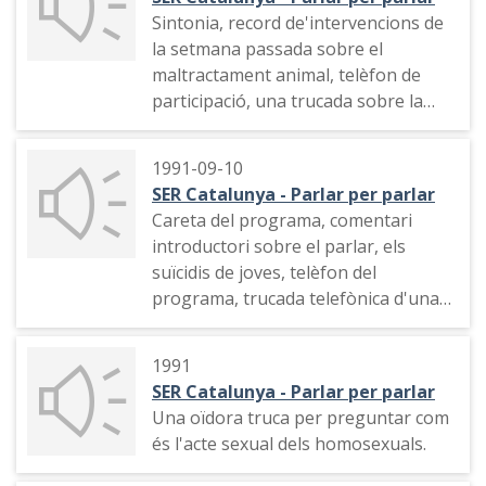
Sintonia, record de'intervencions de
la setmana passada sobre el
maltractament animal, telèfon de
participació, una trucada sobre la
mort d'un gat, telèfon del programa
i contacte per les xarxes socials
1991-09-10
SER Catalunya - Parlar per parlar
Careta del programa, comentari
introductori sobre el parlar, els
suïcidis de joves, telèfon del
programa, trucada telefònica d'una
persona que parla sobre els tipus de
suïcidi.
1991
SER Catalunya - Parlar per parlar
Una oïdora truca per preguntar com
és l'acte sexual dels homosexuals.