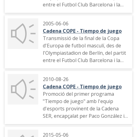
entre el Futbol Club Barcelona i la
Juventus. El Barça guanya 3 a 1 i
esdevé campió d'Europa. Narració
2005-06-06
del gol de Rakitić.
Cadena COPE - Tiempo de juego
Naracció del gol d'Álvaro Morata per
Transmissió de la final de la Copa
a la Juventus.
d'Europa de futbol masculí, des de
Narració del gol de Luis Suárez.
l'Olympiastadion de Berlín, del partit
Narració del gol de Neymar.
entre el Futbol Club Barcelona i la
Juventus. EL Barça guanya 3 a 1 i
esdevé campió d'Europa.
2010-08-26
Cadena COPE - Tiempo de juego
Narració del gol de Rakitić.
Promoció del primer programa
"Tiempo de juego" amb l'equip
Naracció del gol d'Álvaro Morata per
d'esports provinent de la Cadena
a la Juventus
SER, encapçalat per Paco González i
Pepe Domingo Castaño.
Narració del gol de Luis Suárez.
2015-05-06