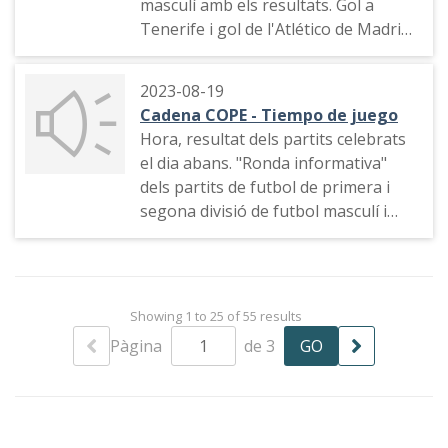
masculí amb els resultats. Gol a
Madrid. Informació dels resultats de
Tenerife i gol de l'Atlético de Madrid.
diversos partits, entrevista al
Narració del partit Sevilla - Rayo
jugador Loren del Sevilla. Informació
Vallecano. Connexions amb els
de diversos partits, valoració arbitral
2023-08-19
partits Alavés-Osasuna, Badajoz-
d'una jugada, informació de diversos
Cadena COPE - Tiempo de juego
Salamanca, Mallorca-Barcelona B. i
partits, repàs al marcador de
Hora, resultat dels partits celebrats
Lleida-Orense. Gols del Logroñés i
resultats
el dia abans. "Ronda informativa"
l'Oviedo
dels partits de futbol de primera i
segona divisió de futbol masculí i
horari dels partits, notícia del dia,
publicitat, informació del partit Real
Sociedad - Celta, gol de l'Eibar
Showing 1 to 25 of 55 results
Pàgina
de 3