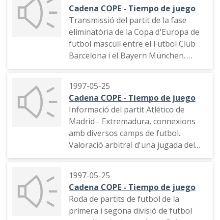
Narració del gol de Neymar.
Cadena COPE - Tiempo de juego
Transmissió del partit de la fase
eliminatòria de la Copa d'Europa de
futbol masculí entre el Futbol Club
Barcelona i el Bayern München.
Comentari sobr el bon resultat per
1997-05-25
al Bayern que suposa l'empat. Minut
Cadena COPE - Tiempo de juego
31 de la segona part. Narració d'una
Informació del partit Atlético de
jugada que pot ser penalti i del
Madrid - Extremadura, connexions
primer gol de Leo Messi.
amb diversos camps de futbol.
Valoració arbitral d'una jugada del
Narració del segon gol de Leo Messi.
partit Athletic Club - Real Madrid.
Informació de l'Atlético de Madrid -
Narració del gol de Neymar.
1997-05-25
Extremadura, gol del Sporting de
Cadena COPE - Tiempo de juego
Gijón, entrevista als jugadors
Roda de partits de futbol de la
Basualdo, de l'Extremadura, i al
primera i segona divisió de futbol
Cholo Simeone de l'Atlètico de