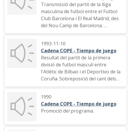
publicitat
Transmissió del partit de la lliga
masculina de futbol entre el Futbol
Club Barcelona i El Real Madrid, des
del Nou Camp de Barcelona.
Cant del tercer gol del Barça fet per
1993-11-10
Romario.
Cadena COPE - Tiempo de juego
Resultat del partit de la primera
Descripció de l'ambient a la
divisió de futbol masculí entre
banqueta del Real Madrid.
l'Atlétic de Bilbao i el Deportivo de la
Coruña. Sobreposició del cant dels
Cant delquart gol del Barça fet per
gols als camps del Rayo Vallecano i
Romario.
del Club Deportivo Logroñés amb
1990
l'enuig de José María García
Final del partit i entrevista al jugador
Cadena COPE - Tiempo de juego
del Futbol Club Barcelona Johan
Promoció del programa.
Cruyff.