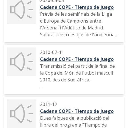
2026-05-05
futbol , Luis de la Fuente, creades
Cadena COPE - Tiempo de juego
amb intel·ligència artificial
Prèvia de les semifinals de la Lliga
generativa. Presentació del
d'Europa de Campions entre
programa, amb la imitació de
l'Arsenal i l'Atlético de Madrid.
Manolo Lama. Salutació a l'equip,
Salutacions i desitjos de l'audiència,
paròdia de la pel·lícula "Speed"
aliniació de l'Atlético, missatges de
l'audiència i comentaris dels
2010-07-11
presentadors. Inici del programa
Cadena COPE - Tiempo de juego
"Tiepo de juego". Careta (veu Pepe
Transmissió del partit de la final de
Domingo Castaño), benvinguda,
la Copa del Món de Futbol masculí
presentació del partit Arsenal-
2010, des de Sud-àfrica.
Atlético de Madrid, aliniació de
l'Atlético, declaraciones de
Narració de la jugada del gol
l'entrenador Diego Pablo Semione,
d'Andrés Iniesta a la pròrroga de la
valoracions del partit, publicitat,
2011-12
final del Campionat del Món de
repàs informatiu, publicitat,
Cadena COPE - Tiempo de juego
Futbol masculí de Sud-àfrica. El partit
presentació de l'equip del programa,
Dues falques de la publicació del
va cabar Espanya 1 Països Baixos 0
aliniació de l'Arsenal
llibre del programa "Tiempo de