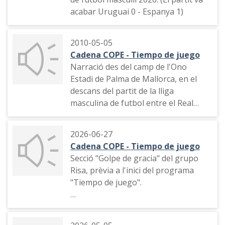
acabar Uruguai 0 - Espanya 1)
2010-05-05
Cadena COPE - Tiempo de juego
Narració des del camp de l'Ono
Estadi de Palma de Mallorca, en el
descans del partit de la lliga
masculina de futbol entre el Real
Mallorca i el Real Madrid, del
llançament del xut solidari fet pel
2026-06-27
periodista Martín Pena de Cadena
Cadena COPE - Tiempo de juego
Cope Osca. Publicitat d'apostes
Secció "Golpe de gracia" del grupo
esportives
Risa, prèvia a l'inici del programa
"Tiempo de juego".
Paraules de l'entrenador de la
selecció masculina espanyola de