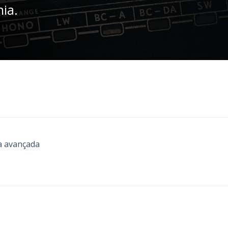
nia.
a avançada