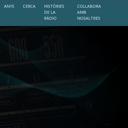
ANYS
CERCA
HISTÒRIES
COL·LABORA
DE LA
AMB
RÀDIO
NOSALTRES