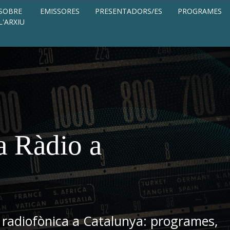
SOBRE
EMISSORES
PRESENTADORS/ES
PROGRAMES
L'ARXIU
a Ràdio a
 radiofònica a Catalunya: programes,