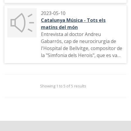
Krieger
2023-05-10
Catalunya Música - Tots els
matins del món
Entrevista al doctor Andreu
Gabarrós, cap de neurocirurgia de
l'Hospital de Bellvitge, compositor de
la "Simfonia dels Herois", que es va
representar al Teatre Joventut de
l'Hospitalet de Llobregat l'11 de
maig dins d'un concert solidari per
recaptar fons per guarir el càncer de
Showing 1 to 5 of 5 results
cervell.