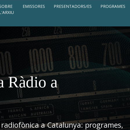
SOBRE
EMISSORES
PRESENTADORS/ES
PROGRAMES
L'ARXIU
a Ràdio a
 radiofònica a Catalunya: programes,