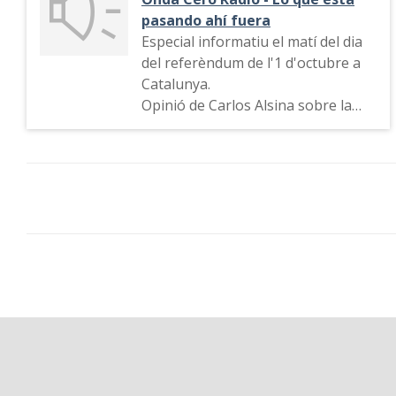
pasando ahí fuera
Especial informatiu el matí del dia
del referèndum de l'1 d'octubre a
Catalunya.
Opinió de Carlos Alsina sobre la
jornada, situació als col·legis
electorals, Connexió amb el col·legi
electoral de La Sedeta. Valoració
sobre l'actitud del govern de la
Generalitat. El temps. Informació
sobre els centres de votació amb
connexions amb l'Escola Industrial
de Barcelona i l'Institut Mercè
Rodoreda de L'Hospitalet de
Llobregat. Declaracions del
vicepresident de la Genealitat Oriol
Jonqueras. Tancament d'un centre
informàtic de la Generalitat per la