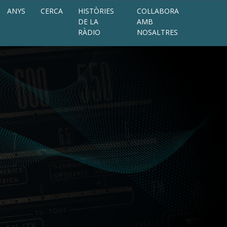
ANYS
CERCA
HISTÒRIES
COL·LABORA
DE LA
AMB
RÀDIO
NOSALTRES