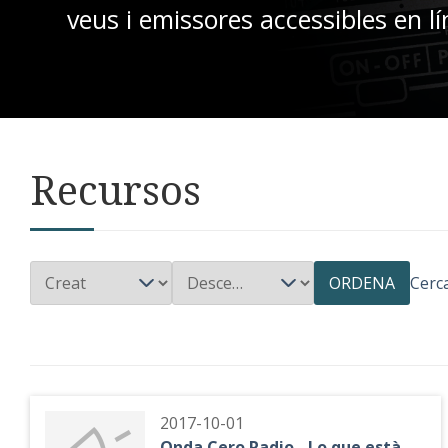
veus i emissores accessibles en lí
Recursos
ORDENA
Cerc
2017-10-01
Onda Cero Radio - Lo que està