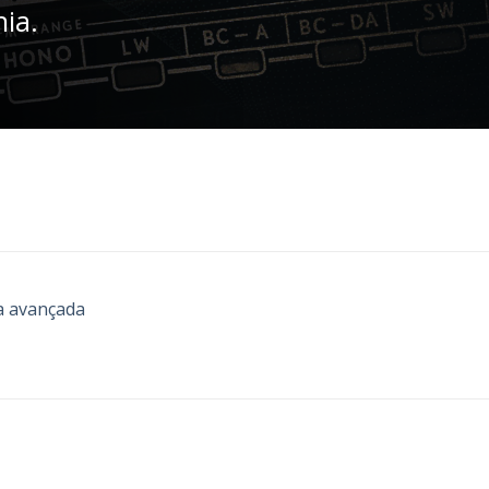
nia.
a avançada