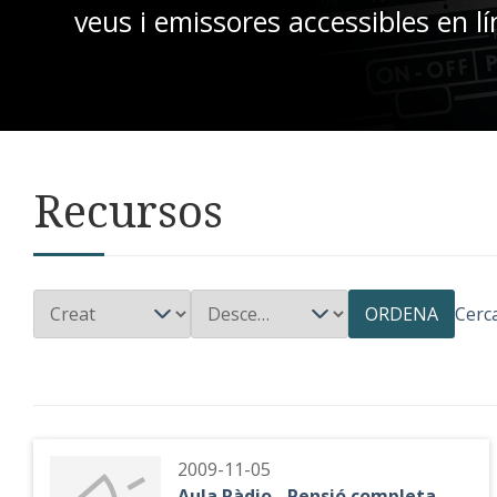
veus i emissores accessibles en lí
Recursos
ORDENA
Cerc
2009-11-05
Aula Ràdio - Pensió completa