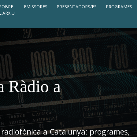
SOBRE
EMISSORES
PRESENTADORS/ES
PROGRAMES
L'ARXIU
a Ràdio a
 radiofònica a Catalunya: programes,