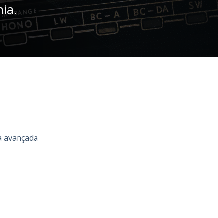
nia.
a avançada