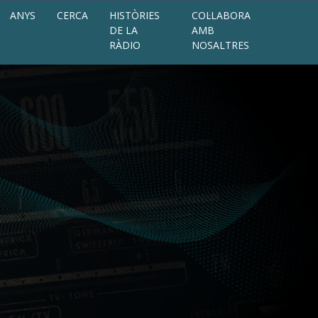
ANYS
CERCA
HISTÒRIES
COL·LABORA
DE LA
AMB
RÀDIO
NOSALTRES