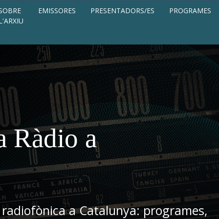
SOBRE
EMISSORES
PRESENTADORS/ES
PROGRAMES
L'ARXIU
a Ràdio a
 radiofònica a Catalunya: programes,