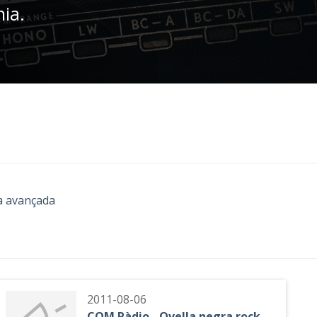
nia.
a avançada
2011-08-06
COM Ràdio - Ovella negra rock