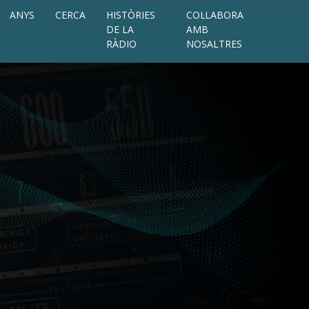
ANYS
CERCA
HISTÒRIES
COL·LABORA
DE LA
AMB
RÀDIO
NOSALTRES