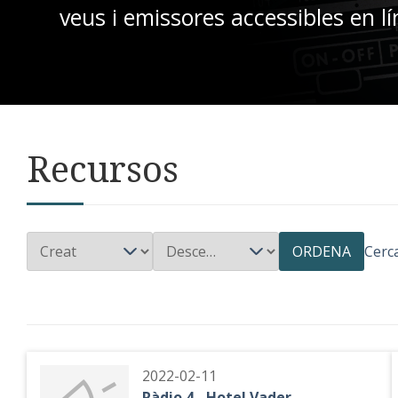
veus i emissores accessibles en lí
Recursos
ORDENA
Cerc
2022-02-11
Ràdio 4 - Hotel Vader