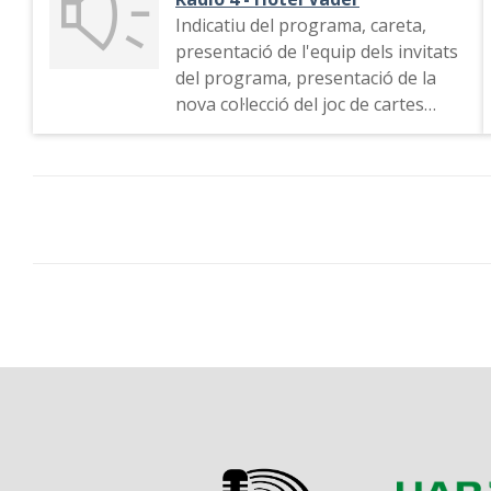
Indicatiu del programa, careta,
presentació de l'equip dels invitats
del programa, presentació de la
nova col·lecció del joc de cartes
japonès "Kamigawa: Neon
Dynasty", torna "Futurama" a la
plataforma Hulu