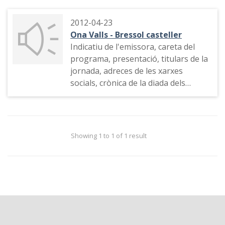
2012-04-23
Ona Valls - Bressol casteller
Indicatiu de l'emissora, careta del
programa, presentació, titulars de la
jornada, adreces de les xarxes
socials, crònica de la diada dels
Bordegassos de Vilanova, entrevista
a Pere Rico de la colla Jove Xiquets de
Valls.
Showing 1 to 1 of 1 result