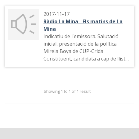
2017-11-17
Ràdio La Mina - Els matins de La
Mina
Indicatiu de l'emissora. Salutació
inicial, presentació de la política
Mireia Boya de CUP-Crida
Constituent, candidata a cap de llista
per Lleida de les eleccions del dia 21
de desembre al Parlament de
Catalunya.
Showing 1 to 1 of 1 result