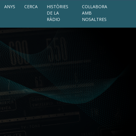
ANYS
CERCA
HISTÒRIES
COL·LABORA
DE LA
AMB
RÀDIO
NOSALTRES