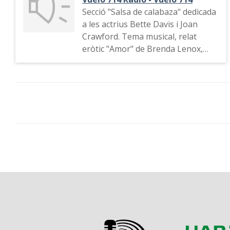
Secció "Salsa de calabaza" dedicada
a les actrius Bette Davis i Joan
Crawford. Tema musical, relat
eròtic "Amor" de Brenda Lenox,
missatges de l'audiència