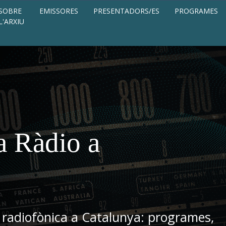
SOBRE
EMISSORES
PRESENTADORS/ES
PROGRAMES
L'ARXIU
a Ràdio a
 radiofònica a Catalunya: programes,