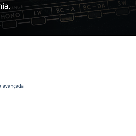
nia.
a avançada