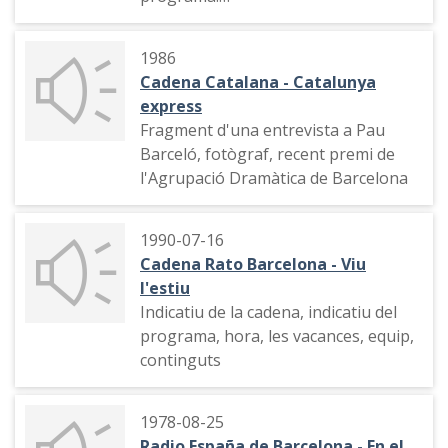
Indicatiu del programa, "Vivir la
1986
aventura", els esports, concurs "La
Cadena Catalana - Catalunya
borsa sona", espai de salut,
express
"Incunables"
Fragment d'una entrevista a Pau
Barceló, fotògraf, recent premi de
l'Agrupació Dramàtica de Barcelona
1990-07-16
Cadena Rato Barcelona - Viu
l'estiu
Indicatiu de la cadena, indicatiu del
programa, hora, les vacances, equip,
continguts
1978-08-25
Radio España de Barcelona - En el