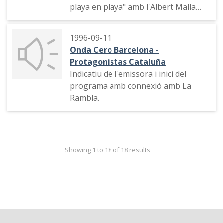
playa en playa" amb l'Albert Malla
que entrevista a un propietari de
"velomares" a Mallorca. Tema
1996-09-11
musical.
Onda Cero Barcelona -
Protagonistas Cataluña
Indicatiu de l'emissora i inici del
programa amb connexió amb La
Rambla.
Showing 1 to 18 of 18 results