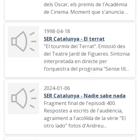
dels Oscar, els premis de l'Acadèmia
de Cinema. Moment que s'anuncia el
guanyador com a millor actor.
Reacció dels presentadors i
1998-04-18
personatges quan es diu el nom de
SER Catalunya - El terrat
Russell Crowe.
"El tourmix del Terrat". Emissió des
del Teatre Jardí de Figueres. Sintonia
interpretada en directe per
l’orquestra del programa "Sense títol
s/n" de TV3, presentació, sumari de
continguts, indicatiu del programa i
2024-01-06
cançó de Palomino dedicada a
SER Catalunya - Nadie sabe nada
Figueres.
Fragment final de l'episodi 400.
Respostes a escrits de l'audiència,
agraïment a l'acollida de la sèrie "El
otro lado" fotos d'Andreu
Buenafuente dormint, campanades