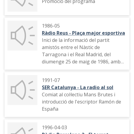
Promoció del programa
equip. Indicatiu, diàleg de l'equip
sobre la societat de quinze anys
abans, conversa amb la Niña de
Shrek (Sílvia Abril) i en Pixador
1986-05
(Andreu Buenafuente), cançó de
Ràdio Reus - Plaça major esportiva
Palomino i comiat
Inici de la informació del partit
amistós entre el Nàstic de
Tarragona i el Real Madrid, del
diumenge 25 de maig de 1986, amb
motiu del centenari del Club Gimàstic
de Tarragona
1991-07
SER Catalunya - La radio al sol
Comiat al col·lectiu Mans Brutes i
introducció de l'escriptor Ramón de
España
1996-04-03