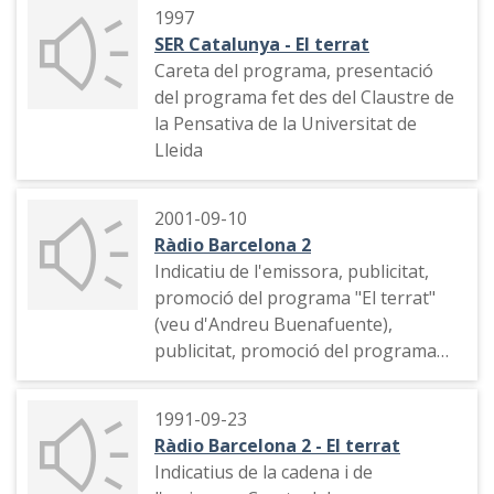
de cap d'any fetes per la imitació del
1997
cuiner Ferran Adrià i el Profesor
SER Catalunya - El terrat
Polip
Careta del programa, presentació
del programa fet des del Claustre de
la Pensativa de la Universitat de
Lleida
2001-09-10
Ràdio Barcelona 2
Indicatiu de l'emissora, publicitat,
promoció del programa "El terrat"
(veu d'Andreu Buenafuente),
publicitat, promoció del programa
"La contraportada" (Especialistas
secundarios), indicatiu de l'emissora
1991-09-23
Ràdio Barcelona 2 - El terrat
Indicatius de la cadena i de