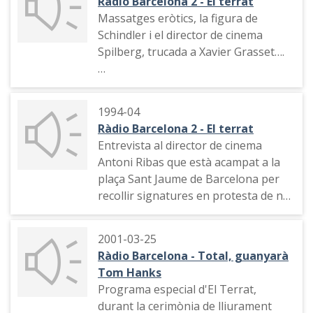
Ràdio Barcelona 2 - El terrat
Massatges eròtics, la figura de
Schindler i el director de cinema
Spilberg, trucada a Xavier Grasset….
"Més enllà del Fernàndez", com
veure un eclipsi de Lluna, indicatiu de
1994-04
l'emissora, promoció del "Mega
Ràdio Barcelona 2 - El terrat
resum de la setmana de El terrat",
Entrevista al director de cinema
identificació de l'emissora i del
Antoni Ribas que està acampat a la
programa, resum de la primera hora
plaça Sant Jaume de Barcelona per
recollir signatures en protesta de no
rebre una subvenció de la
Generalitat per poder acabar el
2001-03-25
rodatge de la pel·lícula "Terra de
Ràdio Barcelona - Total, guanyarà
canons"
Tom Hanks
Programa especial d'El Terrat,
durant la cerimònia de lliurament