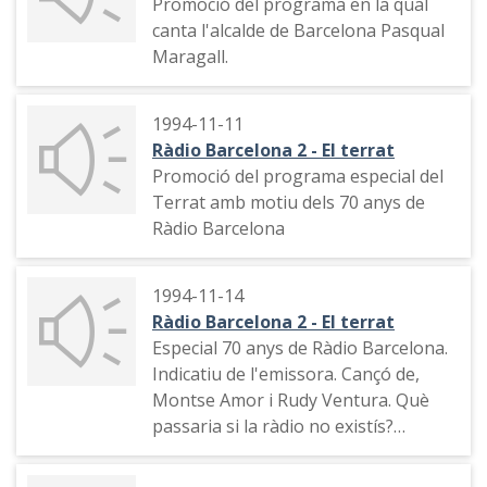
Promoció del programa en la qual
Andreu Buenafuente. Tots recorden
canta l'alcalde de Barcelona Pasqual
els seus inicis a les difrents èpoques
Maragall.
del programa. Anna Puigboltas fa un
resum de les tertúlies de "La
ventana"
1994-11-11
Ràdio Barcelona 2 - El terrat
Promoció del programa especial del
Terrat amb motiu dels 70 anys de
Ràdio Barcelona
1994-11-14
Ràdio Barcelona 2 - El terrat
Especial 70 anys de Ràdio Barcelona.
Indicatiu de l'emissora. Cançó de,
Montse Amor i Rudy Ventura. Què
passaria si la ràdio no existís?
Entrevista al presentador Joaquín
Prat. Ricky Romero i Pere Bernal