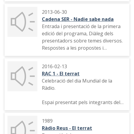
2013-06-30
Cadena SER - Nadie sabe nada
Entrada i presentació de la primera
edició del programa, Diàleg dels
presentadors sobre temes diversos.
Respostes a les propostes i
preguntes plantejades per
l'audiència
2016-02-13
RAC 1 - El terrat
Celebració del dia Mundial de la
Ràdio.
Espai presentat pels integrants del
Terrat de Ràdio Barcelona. Missatge
de Palomino, diàleg amb Andreu
1989
Buenafuente, cançó de Palomino.
Ràdio Reus - El terrat
Careta del programa, presentació i