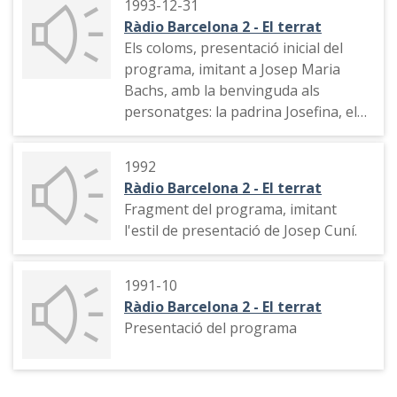
1993-12-31
entrevisten a Joaquín Soler Serrano.
Ràdio Barcelona 2 - El terrat
Breu intervenció de Matías Prats
Els coloms, presentació inicial del
(pare) i Xavier Sardà. Cançó de
programa, imitant a Josep Maria
l'equip del Terrat.
Bachs, amb la benvinguda als
personatges: la padrina Josefina, el
senyor Terrats, el iaio Perico,
Bernardo Cortés. Noms de
1992
l'equip.Bernando canta una cançó.
Ràdio Barcelona 2 - El terrat
Sumari de continguts.!Què està
Fragment del programa, imitant
passant a Barcelona?" (les vacances,
l'estil de presentació de Josep Cuní.
increment de preus dels Transports
Metropolitans de Barcelona i
Correus). Bernardo canta una
1991-10
segona cançó.
Ràdio Barcelona 2 - El terrat
Presentació del programa