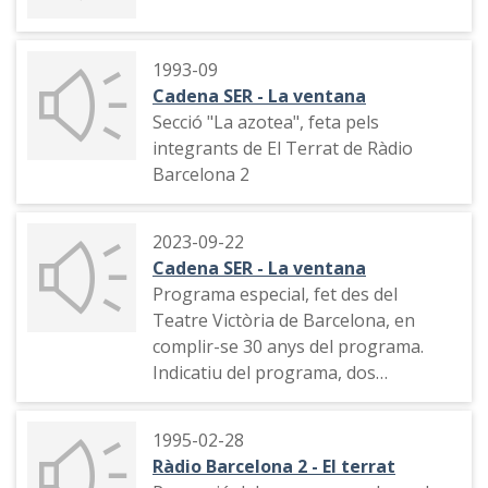
1993-09
Cadena SER - La ventana
Secció "La azotea", feta pels
integrants de El Terrat de Ràdio
Barcelona 2
2023-09-22
Cadena SER - La ventana
Programa especial, fet des del
Teatre Victòria de Barcelona, en
complir-se 30 anys del programa.
Indicatiu del programa, dos
fragments històrics del programa,
participació de Xavier Sardà, el
1995-02-28
senyor Casamajor, Gemma Nierga,
Ràdio Barcelona 2 - El terrat
Boris Izaguirre, Isaías Lafuente i