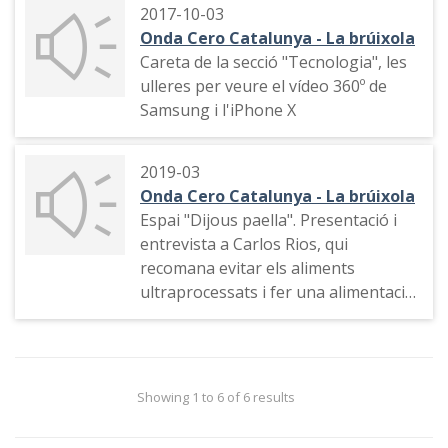
Llobregat. Declaracions del
2017-10-03
berenar" amb la influenciadora
vicepresident de la Genealitat Oriol
Onda Cero Catalunya - La brúixola
Alejandra Castelló
Jonqueras. Tancament d'un centre
Careta de la secció "Tecnologia", les
informàtic de la Generalitat per la
ulleres per veure el vídeo 360º de
Guardia Civil. Informació de la
Samsung i l'iPhone X
manifestació unionista feta el dia
anterior a Barcelona i de les fetes
2019-03
davant de diversos ajuntaments
Onda Cero Catalunya - La brúixola
espanyols. Connexió amb l'Institut
Espai "Dijous paella". Presentació i
Martí Franquès de Tarragona, el
entrevista a Carlos Rios, qui
Departament Territorial
recomana evitar els aliments
d'Ensenyament de Lleida i el pavelló
ultraprocessats i fer una alimentació
poliesportiu de Sant Julià de Ramis.
basada en el que ell anomena
Declaracions d'Inés Arrimadas del
'realfooding'
partit Ciudadanos i Xavier García
Albiol del Partido Popular
Showing 1 to 6 of 6 results