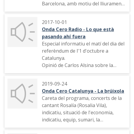
Barcelona, amb motiu del lliurament
del Premi Planeta de Novel·la.
Pevisions del possible guanyador.
2017-10-01
Ambient al "hall" del Palau de
Onda Cero Radio - Lo que està
Congressos amb entrevistes a Risto
pasando ahí fuera
Mejide i Miquel Iceta
Especial informatiu el matí del dia del
referèndum de l'1 d'octubre a
Catalunya.
Opinió de Carlos Alsina sobre la
jornada, situació als col·legis
electorals, Connexió amb el col·legi
2019-09-24
electoral de La Sedeta. Valoració
Onda Cero Catalunya - La brúixola
sobre l'actitud del govern de la
Careta del programa, concerts de la
Generalitat. El temps. Informació
cantant Rosalía (Rosalia Vila),
sobre els centres de votació amb
indicatiu, situació de l'economia,
connexions amb l'Escola Industrial
indicatiu, equip, sumari, la
de Barcelona i l'Institut Mercè
professora Eva Alonso parla de
Rodoreda de L'Hospitalet de
l'Impost de Bens i Immobles, "el