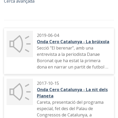
Cerca avançada
2019-06-04
Onda Cero Catalunya - La brúixola
Secció "El berenar", amb una
entrevista a la periodista Danae
Boronat que ha estat la primera
dona en narrar un partit de futbol de
La Liga de primera divisió ´masculina
a l'Estat espanyol (Atlético de
2017-10-15
Madrid-Sevilla) a La Liga TV. Repàs a
Onda Cero Catalunya - La nit dels
la seva trajectòria professional
Planeta
Careta, presentació del programa
especial, fet des del Palau de
Congressos de Catalunya, a