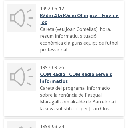
internacional amb Esther Vera.
1992-06-12
Secció "Fora de context" dedicat a la
Ràdio 4 la Ràdio Olímpica - Fora de
loteria amb Iu Forn.
joc
Careta (veu Joan Comellas), hora,
resum informatiu, situació
econòmica d'alguns equips de futbol
professional
1997-09-26
COM Ràdio - COM Ràdio Serveis
Informatius
Careta del programa, informació
sobre la renúncia de Pasqual
Maragall com alcalde de Barcelona i
la seva substitució per Joan Clos
(Declaracions de Pilar Rahola, Albert
Fernández Díaz). Indicatiu, vaga dels
1999-03-24