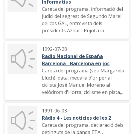
Informatius
Careta del programa, informació del
judici del segrest de Segundo Marei
del cas GAL, entrevista dels
presidents Aznar i Pujol a la
Moncloa, dades de l'atur i del
creixement econòmic, accident a la
1992-07-28
Ronda, esports (El Tour de France)
Radio Nacional de España
Barcelona - Barcelona en joc
Careta del programa (veu Margarida
Lluch), data, medalla d'or per al
ciclista José Manuel Moreno al
velòdrom d'Horta, ciclisme en pista,
natació a les piscines Picornell, rem
des de Banyoles, tennis, gimnàstica
1991-06-03
al Palau Sant Jordi de Barcelona,
Ràdio 4 - Les notícies de les 2
identificació, tir, boxa des de
Careta del programa, declaració dels
Badalona, comiat i careta de sortida
detinguts de la banda ETA ,