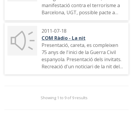
manifestació contra el terrorisme a
Barcelona, UGT, possible pacte a
l'Ajuntament de Sevilla, congrés del
Centro Democrático Social, "play off"
2011-07-18
de la NBA
COM Ràdio - La nit
Presentació, careta, es compleixen
75 anys de l'inici de la Guerra Civil
espanyola. Presentació dels invitats.
Recreació d'un noticiari de la nit del
18 al 19 de juliol de 1936.
Showing 1 to 9 of 9 results