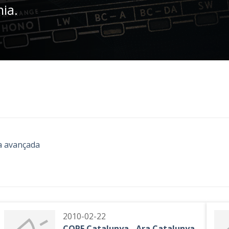
nia.
a avançada
2010-02-22
COPE Catalunya - Ara Catalunya