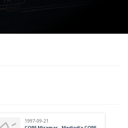
1997-09-21
COPE Miramar - Mediodía COPE