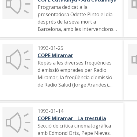
Programa dedicat a la
presentadora Odette Pinto el dia
després de la seva mort a
Barcelona, amb les intervencions
de Rosa Hernández, José María
Peiró, Jorge Arandes i Pilar Eyre
1993-01-25
COPE Miramar
Repàs a les diverses freqüències
d'emissió emprades per Radio
Miramar, la freqüència d'emissió
de Radio Salud (Jorge Arandes),
comenatis d'Eduardo Espinosa i
Mario Beut sobre el canvi de
freqüència, comentari de Pepe
1993-01-14
Antequera sobre el 60è aniversari
COPE Miramar - La trestulia
de Radio Miramar i alguns dels
Secció de crítica cinematogràfica
seus programes, publicitat,
amb Edmond Orts, Pepe Nieves.
promoció del programa "Sin