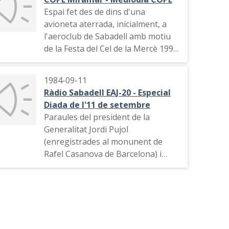
Espai fet des de dins d'una
avioneta aterrada, inicialment, a
l'aeroclub de Sabadell amb motiu
de la Festa del Cel de la Mercè 1997.
Entrevista als pilots Jordi Mateu i
Antonio Invernón abans de
1984-09-11
l'enlairament, durant els
Ràdio Sabadell EAJ-20 - Especial
preparatius, l'enlairament i el vol a
Diada de l'11 de setembre
sobre del Vallès i Barcelonès.
Paraules del president de la
Identificació del programa i de
Generalitat Jordi Pujol
l'esmissora.
(enregistrades al monunent de
Rafel Casanova de Barcelona) i
d'Oriol Badia, conseller de treball la
Generalitat (enregistrades al
Parlament de Catalunya).