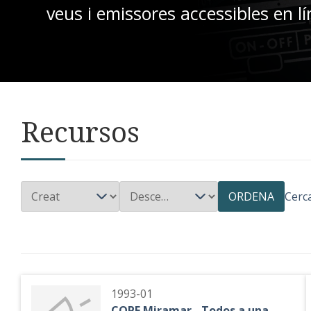
veus i emissores accessibles en lí
Recursos
ORDENA
Cerc
1993-01
COPE Miramar - Todos a una