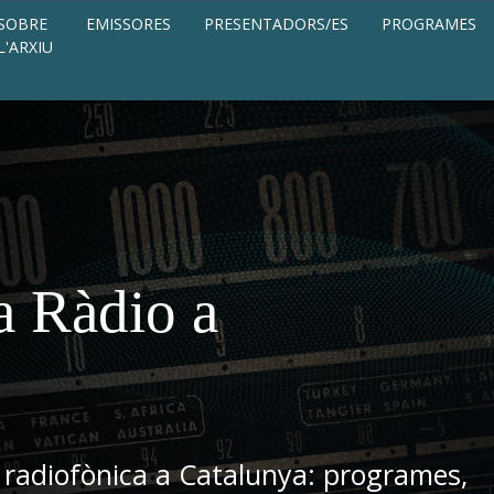
SOBRE
EMISSORES
PRESENTADORS/ES
PROGRAMES
L'ARXIU
a Ràdio a
 radiofònica a Catalunya: programes,