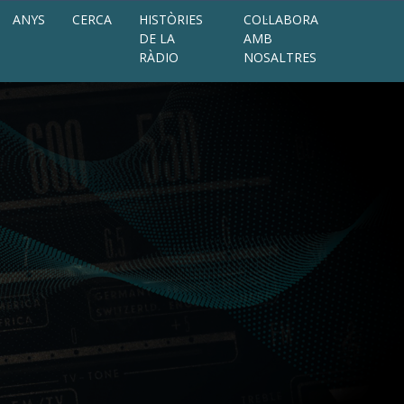
ANYS
CERCA
HISTÒRIES
COL·LABORA
DE LA
AMB
RÀDIO
NOSALTRES