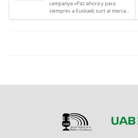
campanya «Paz ahora y para
siempre» a Euskadi; surt al mercat
el diari El Mundo; entrevistes de
TVE als candidats a les eleccions.
Publicitat. Informació sobre la mort
de Ramon Trias Fargas, conseller
d'Economia de la Generalitat.