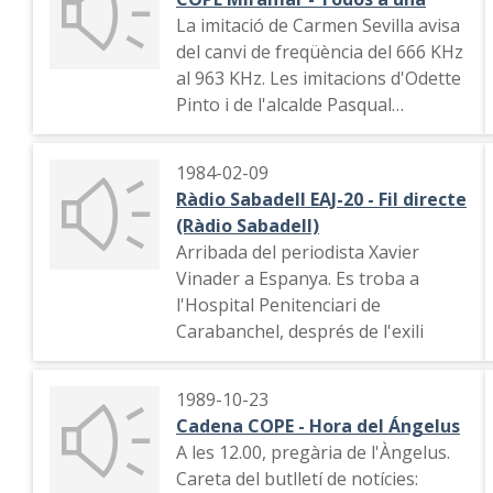
La imitació de Carmen Sevilla avisa
del canvi de freqüència del 666 KHz
al 963 KHz. Les imitacions d'Odette
Pinto i de l'alcalde Pasqual
Maragall insisteixen en el canvi de
freqüència
1984-02-09
Ràdio Sabadell EAJ-20 - Fil directe
(Ràdio Sabadell)
Arribada del periodista Xavier
Vinader a Espanya. Es troba a
l'Hospital Penitenciari de
Carabanchel, després de l'exili
1989-10-23
Cadena COPE - Hora del Ángelus
A les 12.00, pregària de l'Àngelus.
Careta del butlletí de notícies: