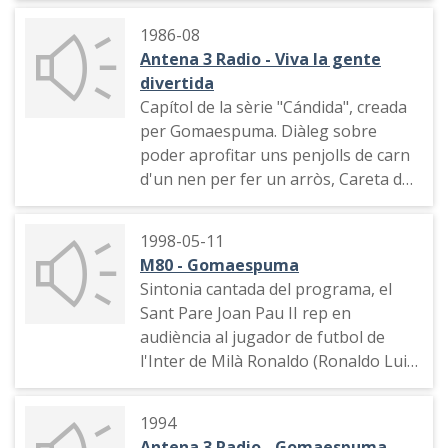
1986-08
Antena 3 Radio - Viva la gente
divertida
Capítol de la sèrie "Cándida", creada
per Gomaespuma. Diàleg sobre
poder aprofitar uns penjolls de carn
d'un nen per fer un arròs, Careta de
la sèrie.
1998-05-11
M80 - Gomaespuma
Sintonia cantada del programa, el
Sant Pare Joan Pau II rep en
audiència al jugador de futbol de
l'Inter de Milà Ronaldo (Ronaldo Luis
Nazario de Lima) i la seva mare
Sonia Nazario de Lima
1994
Antena 3 Radio - Gomaespuma