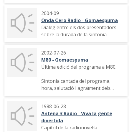
San Andrés".
2004-09
Onda Cero Radio - Gomaespuma
Diàleg entre els dos presentadors
sobre la durada de la sintonia.
2002-07-26
M80 - Gomaespuma
Última edició del programa a M80.
Sintonia cantada del programa,
hora, salutació i agraïment dels
correus electrònics rebuts, la
història un voluntari que portava
1988-06-28
malalts a Lorda i un parlític, els
Antena 3 Radio - Viva la gente
titulars de la premsa.
divertida
Capítol de la radionovel·la
Tema musical, indicatiu dels 20 anys