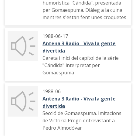
humorística "Cándida", presentada
del programa, brindis, cançons
per Gomaespuma. Diàleg a la cuina
diverses, agraïments, cant de la
mentres s'estan fent unes croquetes
sintonia del programa, notícia,la
batalla de Rande (La batalla naval de
la badia de Vigo ), comiat final i cançó
1988-06-17
del programa
Antena 3 Radio - Viva la gente
divertida
Careta i inici del capítol de la sèrie
"Cándida" interpretat per
Gomaespuma
1988-06
Antena 3 Radio - Viva la gente
divertida
Secció de Gomaespuma. Imitacions
de Victoria Prego entrevistant a
Pedro Almodóvar