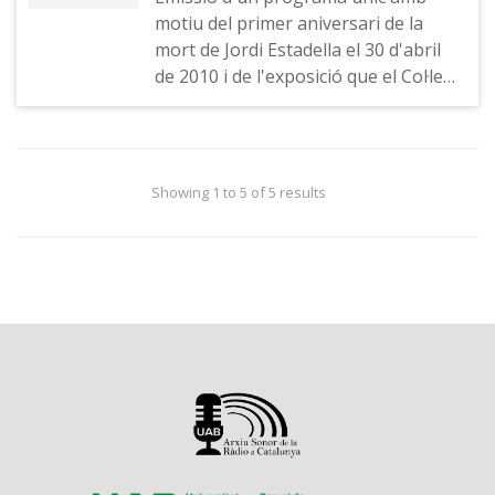
motiu del primer aniversari de la
mort de Jordi Estadella el 30 d'abril
de 2010 i de l'exposició que el Col·legi
de Periodistes de Catalunya li va
dedicar amb el nom d'"Hasta aquí
puedo leer", inaugurada el 28 d'abril
de 2011. Jordi Estadella recorda el
Showing 1 to 5 of 5 results
que escoltava de petit, com va
començar a fer ràdio i el seu primer
torn a Radio Juventud de Barcelona
(extret del programa "Aquell dia" de
COM Ràdio)