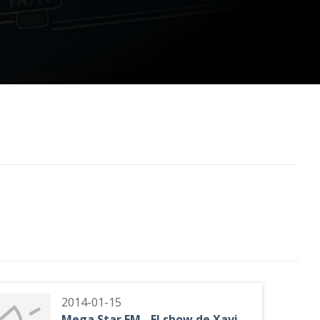
2014-01-15
Mega Star FM - El show de Xavi