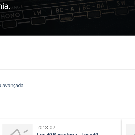
nia.
a avançada
2018-07
Los 40 Barcelona - Los+40