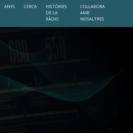
ANYS
CERCA
HISTÒRIES
COL·LABORA
DE LA
AMB
RÀDIO
NOSALTRES