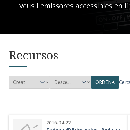
veus i emissores accessibles en lí
Recursos
ORDENA
Cerc
2016-04-22
Cadena 40 Principales - Anda ya