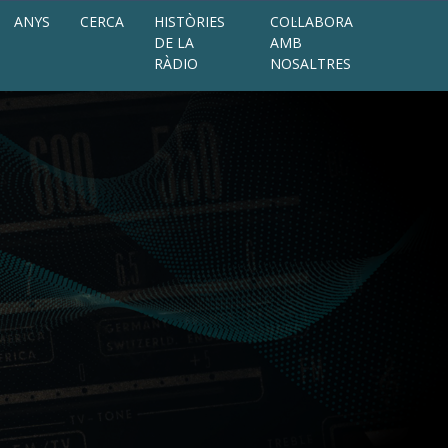
ANYS
CERCA
HISTÒRIES
COL·LABORA
DE LA
AMB
RÀDIO
NOSALTRES