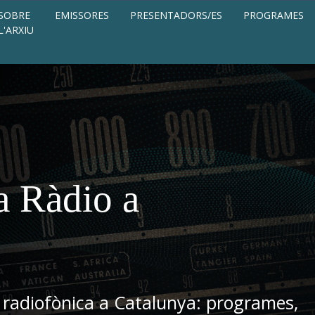
SOBRE
EMISSORES
PRESENTADORS/ES
PROGRAMES
L'ARXIU
a Ràdio a
 radiofònica a Catalunya: programes,