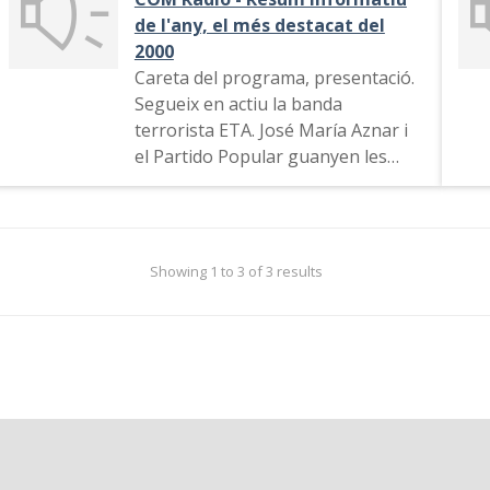
de l'any, el més destacat del
2000
Careta del programa, presentació.
Segueix en actiu la banda
terrorista ETA. José María Aznar i
el Partido Popular guanyen les
eleccions generals per majoria
absolutat. Cròniques de Ramon
Company, Esther Jaén i Natalia
Linares.
Showing 1 to 3 of 3 results