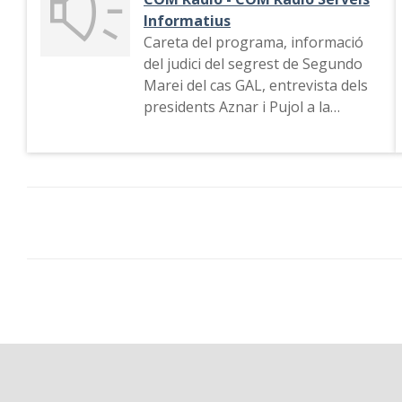
Informatius
Careta del programa, informació
del judici del segrest de Segundo
Marei del cas GAL, entrevista dels
presidents Aznar i Pujol a la
Moncloa, dades de l'atur i del
creixement econòmic, accident a la
Ronda, esports (El Tour de France)