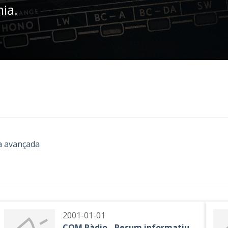
nia.
a avançada
2001-01-01
COM Ràdio - Resum informatiu