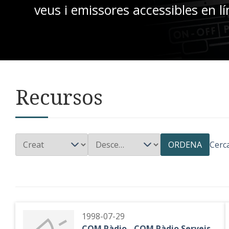
veus i emissores accessibles en lí
Recursos
ORDENA
Cerc
1998-07-29
COM Ràdio - COM Ràdio Serveis