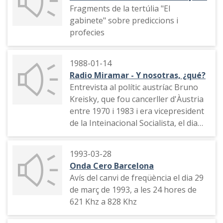
Fragments de la tertúlia "El
gabinete" sobre prediccions i
profecies
1988-01-14
Radio Miramar - Y nosotras, ¿qué?
Entrevista al polític austríac Bruno
Kreisky, que fou cancerller d'Àustria
entre 1970 i 1983 i era vicepresident
de la Inteinacional Socialista, el dia
després que fes una conferència a
l'Ajuntament de Barcelona, S'hi parla
1993-03-28
del conflicte entre Palestina i Israel,
Onda Cero Barcelona
la política exterior dels Estats Units
Avís del canvi de freqüència el dia 29
de març de 1993, a les 24 hores de
621 Khz a 828 Khz