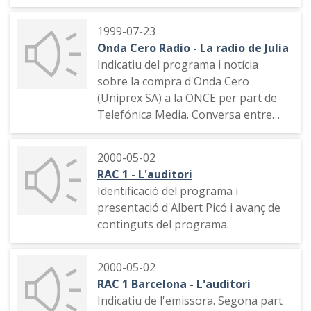
Kondo
1999-07-23
Onda Cero Radio - La radio de Julia
Indicatiu del programa i notícia
sobre la compra d'Onda Cero
(Uniprex SA) a la ONCE per part de
Telefónica Media. Conversa entre
Carmen Juan, Félix Madero i el jutge
Adolfo Fernández Oubiña sobre
2000-05-02
aquest fet, els treballadors invidents
RAC 1 - L'auditori
i altres temes
Identificació del programa i
presentació d'Albert Picó i avanç de
continguts del programa.
2000-05-02
RAC 1 Barcelona - L'auditori
Indicatiu de l'emissora. Segona part