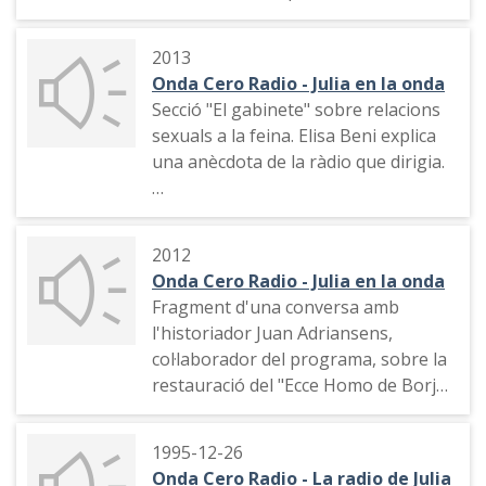
femení
2013
Onda Cero Radio - Julia en la onda
Secció "El gabinete" sobre relacions
sexuals a la feina. Elisa Beni explica
una anècdota de la ràdio que dirigia.
Identificació, pregunta de l'audiència
i trucada d'un oïdor.
2012
Onda Cero Radio - Julia en la onda
Fragment d'una conversa amb
l'historiador Juan Adriansens,
col·laborador del programa, sobre la
restauració del "Ecce Homo de Borja"
per part de Cecília Giménez Zueco.
1995-12-26
Onda Cero Radio - La radio de Julia