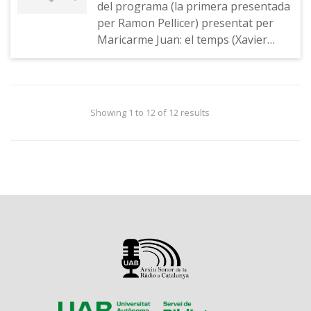
del programa (la primera presentada
per Ramon Pellicer) presentat per
Maricarme Juan: el temps (Xavier
Freixes), repàs de premsa (Eugènia
Curto), la televisió (Víctor Amela).
Indicatiu.
Showing 1 to 12 of 12 results