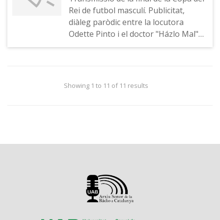
del Barça, declaracions del president
Rei de futbol masculí. Publicitat,
Francesc Perelló, alineació de
diàleg paròdic entre la locutora
l'Espanyol, imitació de Cruyff.
Odette Pinto i el doctor "Házlo Mal"
(doctor Gaspar Alomar), presentació
del partit amb imitació de Matías
Prats, publicitat, comentari de
l'alineació del F.C. Barcelona,
Showing 1 to 11 of 11 results
narració de les primeres jugades,
indicatiu de l'emissora, publicitat,
narració de jugades, publicitat,
imitació de l'alcalde de Barcelona
Pasqual Maragall.