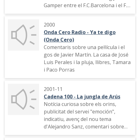
Gamper entre el F.C.Barcelona i el F.
C. Spartak de Moscou, en el qual
debuta amb el Barça el jugador
2000
Hristo Stoítxkov
Onda Cero Radio - Ya te digo
(Onda Cero)
Comentaris sobre una pel·lícula i el
gos de Javier Martín. La casa de José
Luis Perales i la pluja, llibres, Tamara
i Paco Porras
2001-11
Cadena 100 - La jungla de Arús
Notícia curiosa sobre els orins,
publicitat del servei "emoción",
indicatiu, avenç del nou tema
d'Alejandro Sanz, comentari sobre
Estefania de Mónaco, publicitat,