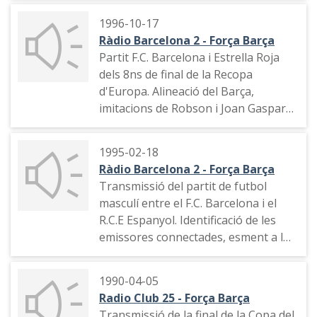
populars.
1996-10-17
Ràdio Barcelona 2 - Força Barça
Prèvia a la segona part del partit,
Partit F.C. Barcelona i Estrella Roja
amb la intervenció humorística de
dels 8ns de final de la Recopa
diversos personatges populars.
d'Europa. Alineació del Barça,
Narració de les primeres jugades de
imitacions de Robson i Joan Gaspar,
la segona part.
entrevista al jugador Òscar del
F.C.Barcelona, valoració sobre el seu
1995-02-18
futur, entrevista a un amic del
Ràdio Barcelona 2 - Força Barça
jugador Ronaldo, entrada del partit,
Transmissió del partit de futbol
narració de les primeres jugades.
masculí entre el F.C. Barcelona i el
R.C.E Espanyol. Identificació de les
emissores connectades, esment a la
lesió del locutor Xavier Martín,
imitació del president Josep Lluís
1990-04-05
Núñez, declaracions del senyor
Radio Club 25 - Força Barça
Àngel Crespo (centenari), alineació
Transmissió de la final de la Copa del