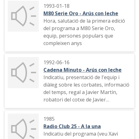
informació de les Balears, compratir
1993-01-18
el pis, publicitat
M80 Serie Oro - Arús con leche
Hora, salutació de la primera edició
del programa a M80 Serie Oro,
equip, persones populars que
compleixen anys
1992-06-16
Cadena Minuto - Arús con leche
Indicatiu, presentació de l'equip i
diàleg sobre les corbates, informació
del temps, regal a Javier Martín,
robatori del cotxe de Javier
Cárdenas, intervenció de Carmen
Sevilla, José María Ruiz Mateos,
1985
Jesús Gil i José Manuel Lara
Radio Club 25 - A la una
(imitacions)
Indicatiu del programa (veu Xavi