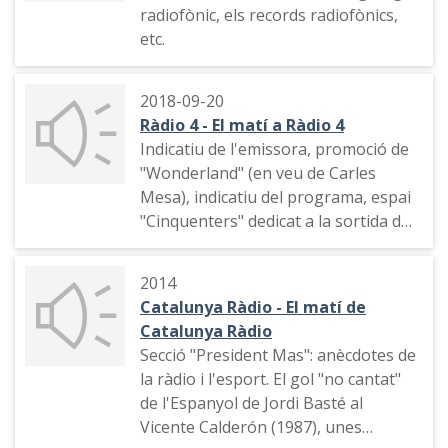
radiofònic, els records radiofònics,
etc.
2018-09-20
Ràdio 4 - El matí a Ràdio 4
Indicatiu de l'emissora, promoció de
"Wonderland" (en veu de Carles
Mesa), indicatiu del programa, espai
"Cinquenters" dedicat a la sortida de
l'alumnat a les escoles i els
entrenaments esportius dels infants
2014
Catalunya Ràdio - El matí de
Catalunya Ràdio
Secció "President Mas": anècdotes de
la ràdio i l'esport. El gol "no cantat"
de l'Espanyol de Jordi Basté al
Vicente Calderón (1987), unes