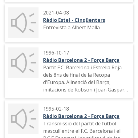
declaracions de Johan Cruyff (1988).
etc.
2021-04-08
Ràdio Estel - Cinqüenters
Entrevista a Albert Malla
1996-10-17
Ràdio Barcelona 2 - Força Barça
Partit F.C. Barcelona i Estrella Roja
dels 8ns de final de la Recopa
d'Europa. Alineació del Barça,
imitacions de Robson i Joan Gaspar,
entrevista al jugador Òscar del
F.C.Barcelona, valoració sobre el seu
1995-02-18
futur, entrevista a un amic del
Ràdio Barcelona 2 - Força Barça
jugador Ronaldo, entrada del partit,
Transmissió del partit de futbol
narració de les primeres jugades.
masculí entre el F.C. Barcelona i el