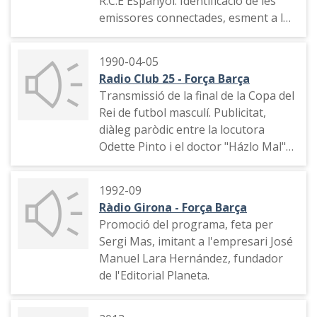
R.C.E Espanyol. Identificació de les
emissores connectades, esment a la
lesió del locutor Xavier Martín,
imitació del president Josep Lluís
1990-04-05
Núñez, declaracions del senyor
Radio Club 25 - Força Barça
Àngel Crespo (centenari), alineació
Transmissió de la final de la Copa del
del Barça, declaracions del president
Rei de futbol masculí. Publicitat,
Francesc Perelló, alineació de
diàleg paròdic entre la locutora
l'Espanyol, imitació de Cruyff.
Odette Pinto i el doctor "Házlo Mal"
(doctor Gaspar Alomar), presentació
del partit amb imitació de Matías
1992-09
Prats, publicitat, comentari de
Ràdio Girona - Força Barça
l'alineació del F.C. Barcelona,
Promoció del programa, feta per
narració de les primeres jugades,
Sergi Mas, imitant a l'empresari José
indicatiu de l'emissora, publicitat,
Manuel Lara Hernández, fundador
narració de jugades, publicitat,
de l'Editorial Planeta.
imitació de l'alcalde de Barcelona
Pasqual Maragall.