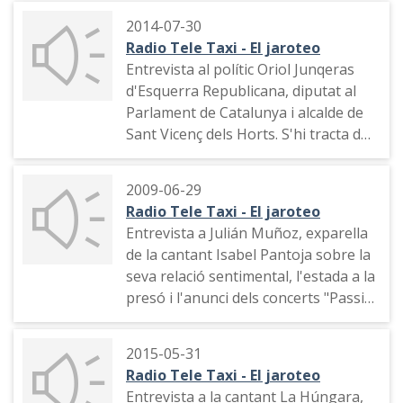
2014-07-30
Radio Tele Taxi - El jaroteo
Entrevista al polític Oriol Junqeras
d'Esquerra Republicana, diputat al
Parlament de Catalunya i alcalde de
Sant Vicenç dels Horts. S'hi tracta del
finançament de Catalunya, la seva
activitat com alcalde, l'anunci que es
2009-06-29
presentarà a les eleccions municipals
Radio Tele Taxi - El jaroteo
de 2015, els bons resultats d'ERC a
Entrevista a Julián Muñoz, exparella
les eleccions europees, la consulta
de la cantant Isabel Pantoja sobre la
del 9 de novembre sobre la
seva relació sentimental, l'estada a la
independència de Catalunya i les
presó i l'anunci dels concerts "Passió
balances fiscals de l'Estat amb les
per Catalunya" d'Isabel Pantoja
autonomies
2015-05-31
Radio Tele Taxi - El jaroteo
Entrevista a la cantant La Húngara,