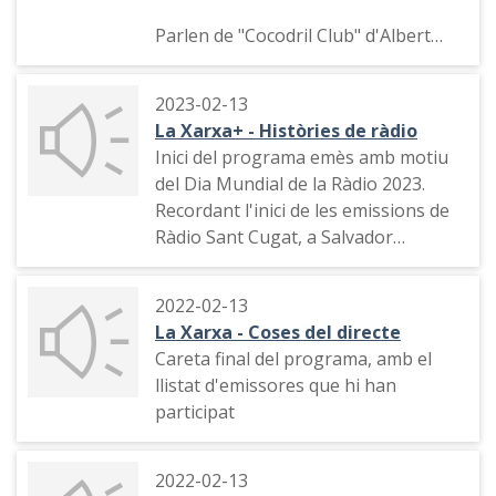
Catalunya i a les Balears.
Parlen de "Cocodril Club" d'Albert
Careta del programa i quart episodi.
Malla, "Beatles Christmas Show" de
Dedicat a 10 dones destacades de la
Josep Maria Francino, de Teresa
2023-02-13
ràdio catalana. Espai fet amb la
Pàmies, d'espais de cuina a la ràdio:
La Xarxa+ - Històries de ràdio
documentació de "Dones a les ones".
"Obert per vacances" (Karlos
Inici del programa emès amb motiu
Arguiñano), "El que mengem" de
del Dia Mundial de la Ràdio 2023.
Llorenç Torrado, "El club dels
Recordant l'inici de les emissions de
assassins" (Santi Santamaria).
Ràdio Sant Cugat, a Salvador
Escamilla i Radio-scope i a Núria
Feliu.
2022-02-13
La Xarxa - Coses del directe
Careta final del programa, amb el
llistat d'emissores que hi han
participat
2022-02-13