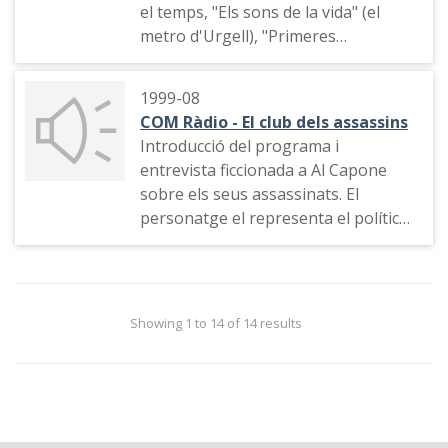
el temps, "Els sons de la vida" (el
metro d'Urgell), "Primeres
impressions": la sinistralitat laboral,
amb declaracions del president Jordi
1999-08
Pujol
COM Ràdio - El club dels assassins
Introducció del programa i
entrevista ficcionada a Al Capone
sobre els seus assassinats. El
personatge el representa el polític
Josep-Lluís Carod Rovira. Careta de
sortida amb els noms de l'equip
Showing 1 to 14 of 14 results