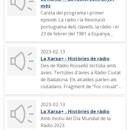
més
Careta del programa i primer
episodi. La ràdio i la Revolució
portuguesa dels clavells, la ràdio i el
23 de febrer del 1981 a Espanya
quan va havier-hi un intent de cop
d'estat,
2023-02-13
La Xarxa+ - Històries de ràdio
Careta del programa i segon episodi.
Des de Ràdio Rosselló tertúlia amb
La visió masclista i la moral
àvies. Tertúlies d'àvies a Ràdio Ciutat
conservadora que va imperar a la
de Badalona. Els alcaldes parlen als
ràdio del franquisme i post-
ciutadans. Fragment de "Foc creuat"
franquisme.
amb Josep Cuní a COM Ràdio, Ernest
Lluch i Baltasar Porcel. Fragemnt
Careta del programa i tercer episodi.
2023-02-13
d'una entrevista de Sílvia Cóppulo a
La ficció a la ràdio. 'La guerra dels
La Xarxa+ - Històries de ràdio
Felipe González.
mons' d'Orson Welles, la versió
Amb motiu del Dia Mundial de la
original i dues versions fetes a
Ràdio 2023.