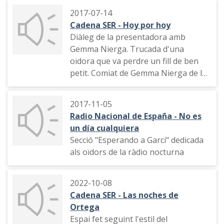
2017-07-14
Cadena SER - Hoy por hoy
Diàleg de la presentadora amb
Gemma Nierga. Trucada d'una
oïdora que va perdre un fill de ben
petit. Comiat de Gemma Nierga de la
Cadena SER. Trucada del "President
dels Personatges d'Ortega",
2017-11-05
intervenció de Juanjo Millàs, Toño
Radio Nacional de España - No es
Fraguas, Macarena Berlín
un día cualquiera
Secció "Esperando a Garci" dedicada
als oïdors de la ràdio nocturna
2022-10-08
Cadena SER - Las noches de
Ortega
Espai fet seguint l'estil del