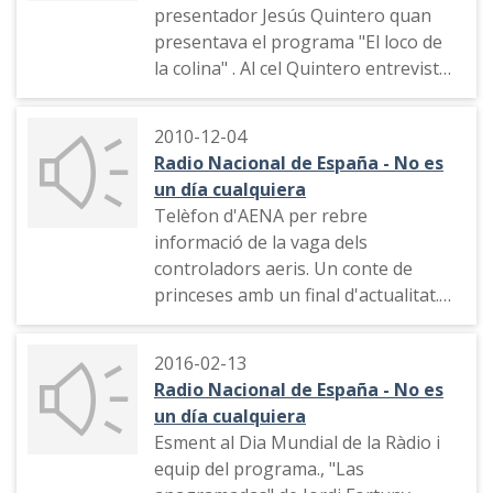
presentador Jesús Quintero quan
presentava el programa "El loco de
la colina" . Al cel Quintero entrevista
a una vella que va morir amb 106
anys feia 37 anys. (Jesús Quintero va
2010-12-04
morir el 3 d'octubre de 2022)
Radio Nacional de España - No es
un día cualquiera
Telèfon d'AENA per rebre
informació de la vaga dels
controladors aeris. Un conte de
princeses amb un final d'actualitat.
Informació des de l'aeroport de
Santiago de Compostel·la. Diàleg
2016-02-13
sobre la situació als aeroports i
Radio Nacional de España - No es
l'actitud dels passatgers. Espai
un día cualquiera
dedicat als viatges (els preus dels
Esment al Dia Mundial de la Ràdio i
taxis al món i altres temes)
equip del programa., "Las