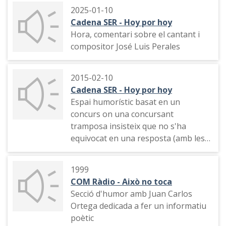
internacionals opinen de Ràdio
2025-01-10
Gràcia)
Cadena SER - Hoy por hoy
Hora, comentari sobre el cantant i
Indicatiu de l'emissora "Ràdio Gràcia
compositor José Luis Perales
una emisora para todos".
Indicatiu de l'emissora "las
2015-02-10
imprudencias no las pagas solo tú".
Cadena SER - Hoy por hoy
Espai humorístic basat en un
Indicatiu de l'emissora i freqüència
concurs on una concursant
"kumbayà".
tramposa insisteix que no s'ha
equivocat en una resposta (amb les
Indicatiu de l'emissora i freqüència
veus dels personatges de Juan
"todo por la audiencia".
Carlos Ortega)
1999
COM Ràdio - Això no toca
Secció d'humor amb Juan Carlos
Ortega dedicada a fer un informatiu
poètic