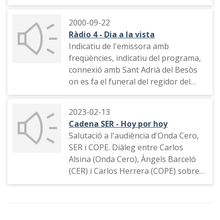
2000-09-22
Ràdio 4 - Dia a la vista
Indicatiu de l'emissora amb
freqüències, indicatiu del programa,
connexió amb Sant Adrià del Besòs
on es fa el funeral del regidor del
Partido Popular de Sant Adrià del
Besòs José Luis Ruiz Casado,
2023-02-13
assassinat per ETA. Paraules del
Cadena SER - Hoy por hoy
cardenal Ricard Maria Carles.
Salutació a l'audiència d'Onda Cero,
Indicatiu del programa, secció de
SER i COPE. Diàleg entre Carlos
Juan Carlos Ortega dedicada a la
Alsina (Onda Cero), Àngels Barceló
pronúncia de la lletra "r" amb Cinto
(CER) i Carlos Herrera (COPE) sobre
Niqui, Ramon Miravitllas, Jordi Tardà
la ràdio, els seus programes
i Àngel Casas. Indicatiu
matinals, els seus equips i rutines de
feina, etc.