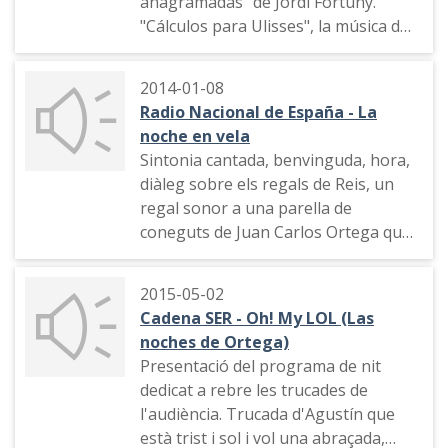
anagramadas" de Jordi Fortuny.
"Cálculos para Ulisses", la música de
la pel·lícula "El crack", l'insult
"chiquilicuatre", "Miguel de
2014-01-08
Cervantes en RNE", el cinema, tema
Radio Nacional de España - La
musical, connexió amb Radio 6
noche en vela
Sintonia cantada, benvinguda, hora,
diàleg sobre els regals de Reis, un
regal sonor a una parella de
coneguts de Juan Carlos Ortega que
s'agraden
2015-05-02
Cadena SER - Oh! My LOL (Las
noches de Ortega)
Presentació del programa de nit
dedicat a rebre les trucades de
l'audiència. Trucada d'Agustín que
està trist i sol i vol una abraçada,