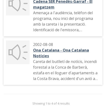
Cadena SER Penedès-Garraf - El
magatzem
Amenaça a l'audiència, telèfon del
programa, nou inici del programa
amb la careta i la presentació.
Identificació de l'emissora,
comentaris diversos, el contestador
del programa, equip i personatges
2002-08-08
del programa, sumari, indicatiu (veu
Ona Catalana - Ona Catalana
Toni Marín), "Magatzem informatiu",
Notícies
debat a Canal 9, trucada al Centro de
Careta del butlletí de notícis, incendi
Defensa de Segudidad
forestal a la Conca de Barberà,
estafa en el lloguer d'apartaments a
la Costa Brava, accident d'un avió a
Puerto Rico, esports. Indicatiu de
l'emissora, promoció del programa
"El visitant". Presentació de "El rosari
de l'aurora", data, comentari sobre
Showing 1 to 4 of 4 results