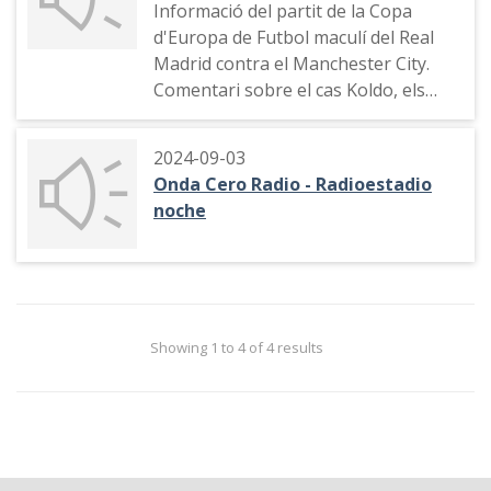
Informació del partit de la Copa
d'Europa de Futbol maculí del Real
Madrid contra el Manchester City.
Comentari sobre el cas Koldo, els
fiscals i els pactes polítics del Partido
Socialista Obrero Español (PSOE)
2024-09-03
amb Bildu
Onda Cero Radio - Radioestadio
noche
Showing 1 to 4 of 4 results