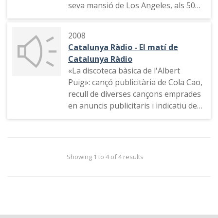
seva mansió de Los Angeles, als 50
anys. Informació des dels EE.UU.
Vendes de discs seus a l'FNAC de
2008
Barcelona. Perfils biogràfic i musical.
Catalunya Ràdio - El matí de
Catalunya Ràdio
«La discoteca bàsica de l'Albert
Puig»: cançó publicitària de Cola Cao,
recull de diverses cançons emprades
en anuncis publicitaris i indicatiu dels
25 anys de l'emissora.
Showing 1 to 4 of 4 results