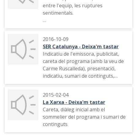
entre l'equip, les ruptures
sentimentals.
Conversa sobre la infidelitat sexual i
careta de sortida
2016-10-09
SER Catalunya - Deixa'm tastar
Indicatiu de l'emissora, publicitat,
careta del programa (amb la veu de
Carme Ruscalleda), presentació,
indicatiu, sumari de continguts,
indicatiu, entrevista al cuiner Ferran
Adrià que explica els seus projectes
2015-02-04
lligats a la Bulli Foundation i Bulli
La Xarxa - Deixa'm tastar
Lab
Careta, diàleg inicial amb el
sommelier del programa i sumari de
continguts