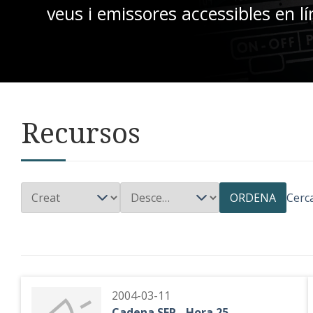
veus i emissores accessibles en lí
Recursos
ORDENA
Cerc
2004-03-11
Cadena SER - Hora 25