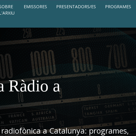
SOBRE
EMISSORES
PRESENTADORS/ES
PROGRAMES
L'ARXIU
a Ràdio a
 radiofònica a Catalunya: programes,