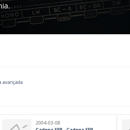
nia.
a avançada
2004-03-08
Cadena SER - Cadena SER