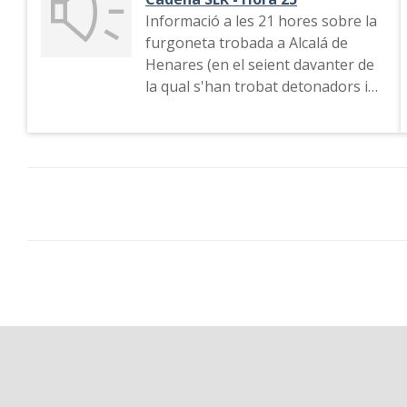
Informació a les 21 hores sobre la
furgoneta trobada a Alcalá de
Henares (en el seient davanter de
la qual s'han trobat detonadors i
una cinta en àrab amb versicles de
l'Alcorà dedicats a l'ensenyament
religiós). El director d'"Hora 25"
expressa que cal ser prudents
informativament. Connexió amb el
dipòsit de cadàvers en un pavelló
d'IFEMA de Madrid. Lema de la
manifestació que es farà a
Barcelona. Entrevista informativa.
Informació de la represa parcial del
servei de trens a Atocha a
l'endemà. Tertúlia valorant els fets
amb Maria Esperanza Sánchez,
José María Ridao, Carlos Mendo i