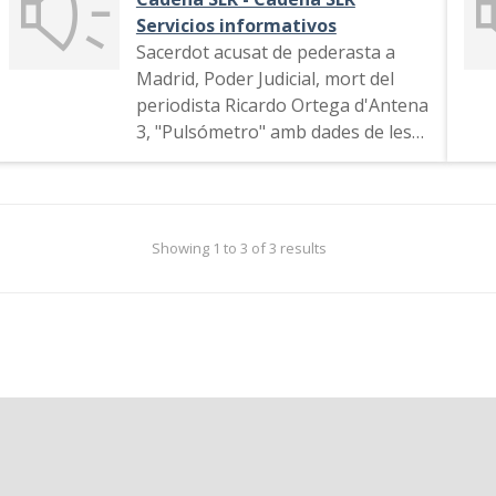
Servicios informativos
Sacerdot acusat de pederasta a
Madrid, Poder Judicial, mort del
periodista Ricardo Ortega d'Antena
3, "Pulsómetro" amb dades de les
eleccions generals, esports,
publicitat, identificació del
programa. Propaganda electoral
del Partido Socialista Obrero
Showing 1 to 3 of 3 results
Español. Promoció del programa
"Hoy por hoy"