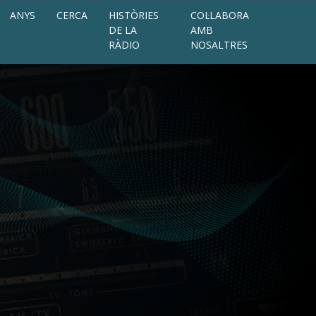
ANYS
CERCA
HISTÒRIES
COL·LABORA
DE LA
AMB
RÀDIO
NOSALTRES