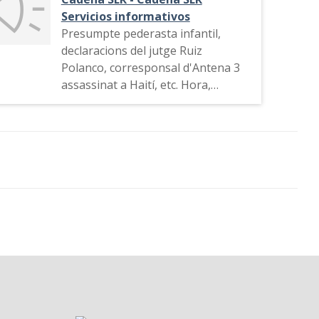
Servicios informativos
Presumpte pederasta infantil,
declaracions del jutge Ruiz
Polanco, corresponsal d'Antena 3
assassinat a Haití, etc. Hora,
publicitat, el jugador Roberto
Carlos declara davant de la
Comissió Disciplinària de la UEFA,
publicitat i comiat.