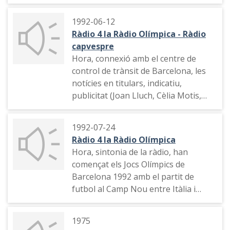
Informació des del centre de control
de trànsit de Barcelona, el temps,
1992-06-12
comiat de l'última edició del
Ràdio 4 la Ràdio Olímpica - Ràdio
programa, noms de l'equip que l'ha
capvespre
fet.
Hora, connexió amb el centre de
control de trànsit de Barcelona, les
notícies en titulars, indicatiu,
publicitat (Joan Lluch, Cèlia Motis,
Conxita Cabistany, Josep Fèlix Pons),
indicatiu, el trànsit amb una
1992-07-24
connexió amb el Reial Automòbil
Ràdio 4 la Ràdio Olímpica
Club, "Fora de joc"
Hora, sintonia de la ràdio, han
començat els Jocs Olímpics de
Barcelona 1992 amb el partit de
futbol al Camp Nou entre Itàlia i
Estats Units, la presència d'Europa a
la cerimònia inaugural de l'endemà
1975
(declaracions de Jaume Andreu),