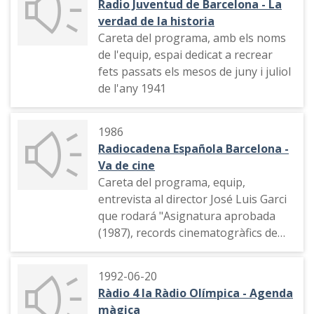
Radio Juventud de Barcelona - La
tema musical, notícies
verdad de la historia
internacionals, àrea de serveis (el
Careta del programa, amb els noms
trànsit), publicitat (Joan Lluch,
de l'equip, espai dedicat a recrear
Conxita Cabistany, Víctor Alexander i
fets passats els mesos de juny i juliol
Montserrat Minobis), exposicions a
de l'any 1941
Barcelona
1986
Radiocadena Española Barcelona -
Va de cine
Careta del programa, equip,
entrevista al director José Luis Garci
que rodará "Asignatura aprobada
(1987), records cinematogràfics de
Barcelona
1992-06-20
Ràdio 4 la Ràdio Olímpica - Agenda
màgica