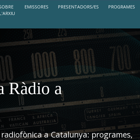
SOBRE
EMISSORES
PRESENTADORS/ES
PROGRAMES
L'ARXIU
a Ràdio a
 radiofònica a Catalunya: programes,