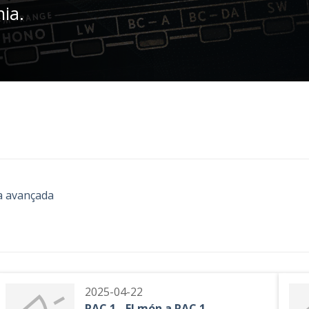
nia.
a avançada
2025-04-22
RAC 1 - El món a RAC 1