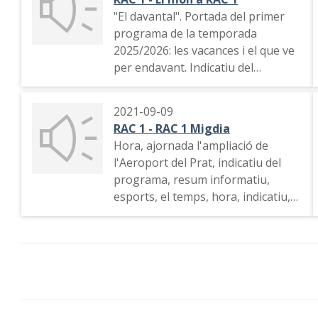
"El davantal". Portada del primer
programa de la temporada
2025/2026: les vacances i el que ve
per endavant. Indicatiu del
programa, data i informació del
temps.
2021-09-09
RAC 1 - RAC 1 Migdia
Hora, ajornada l'ampliació de
l'Aeroport del Prat, indicatiu del
programa, resum informatiu,
esports, el temps, hora, indicatiu,
ajornada l'ampliació de l'Aeroport
del Prat, demanda de nova estació
del tren de l'alta velocitat a
Tarragona, les agressions a
persones LGTBI