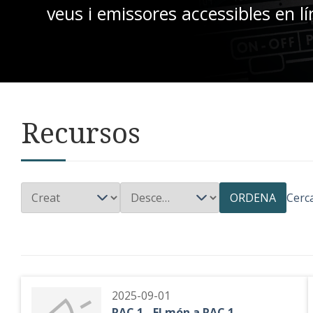
veus i emissores accessibles en lí
Recursos
ORDENA
Cerc
2025-09-01
RAC 1 - El món a RAC 1