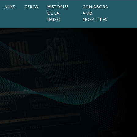
ANYS
CERCA
HISTÒRIES
COL·LABORA
DE LA
AMB
RÀDIO
NOSALTRES