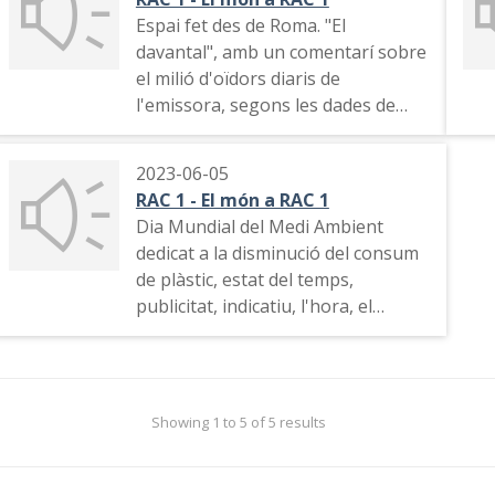
Espai fet des de Roma. "El
davantal", amb un comentarí sobre
el milió d'oïdors diaris de
l'emissora, segons les dades de
l'Estudi General de Mitjans (EGM).
Indicatiu, data, el temps i el trànsit
2023-06-05
(amb un tall en l'emissió), "Les
RAC 1 - El món a RAC 1
informacions imprescindibles per
Dia Mundial del Medi Ambient
anar pel món": la mort del papa
dedicat a la disminució del consum
Francesc, el dia anterior, com serà
de plàstic, estat del temps,
el seu enterrament,com es farà el
publicitat, indicatiu, l'hora, el
conclave per escollir el seu
trànsit amb Albert Sort, publicitat,
successor, reaccions internacionals
el "dialing", hora, indicatiu de
amb connexions amb Buenos Aires
l'emissora i publicitat.
i Washington i resum de premsa
internacional
Showing 1 to 5 of 5 results