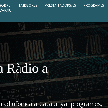
SOBRE
EMISSORES
PRESENTADORS/ES
PROGRAMES
L'ARXIU
a Ràdio a
 radiofònica a Catalunya: programes,