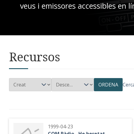
veus i emissores accessibles en lí
Recursos
ORDENA
Cerc
1999-04-23
COM Ràdio - He heretat