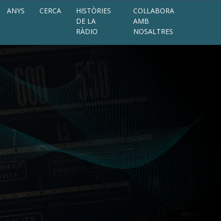
ANYS
CERCA
HISTÒRIES
COL·LABORA
DE LA
AMB
RÀDIO
NOSALTRES