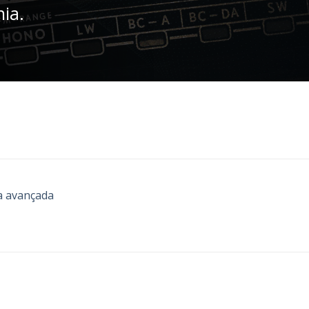
nia.
a avançada