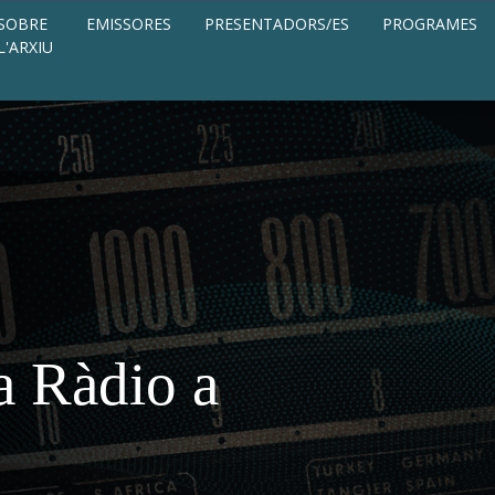
SOBRE
EMISSORES
PRESENTADORS/ES
PROGRAMES
L'ARXIU
a Ràdio a