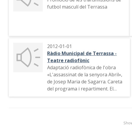
futbol masculí del Terrassa
2012-01-01
Ràdio Municipal de Terrassa -
Teatre radiofònic
Adaptació radiofònica de l'obra
«L'assassinat de la senyora Abril»,
de Josep Maria de Sagarra. Careta
del programa i repartiment. El
narrador situa l'acció. Primera
escena de l'obra.
Show