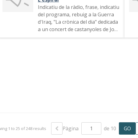
Indicatiu de la ràdio, frase, indicatiu
del programa, rebuig a la Guerra
d'Iraq, "La crònica del dia" dedicada
a un concert de castanyoles de José
de Udaeta i el Carnaval
Pàgina
de 10
ing 1 to 25 of 248 results