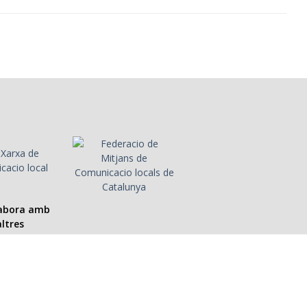
labora amb
ltres