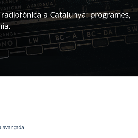
 radiofònica a Catalunya: programes,
nia.
a avançada