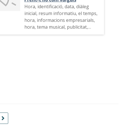
Hora, identificació, data, diàleg
inicial, resum informatiu, el temps,
hora, informacions empresarials,
hora, tema musical, publicitat,
indicatiu de la ràdio, hora, tema
musical, repàs als diaris i
comentaris diversos, "De volta i
mitja", el trànsit.
Publicitat, hora identificació i els
esports.