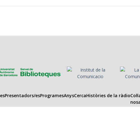
es
Presentadors/es
Programes
Anys
Cerca
Històries de la ràdio
Col·
nosa