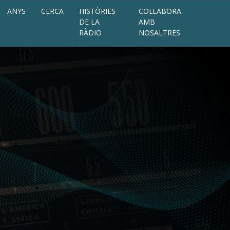
ANYS
CERCA
HISTÒRIES
COL·LABORA
DE LA
AMB
RÀDIO
NOSALTRES