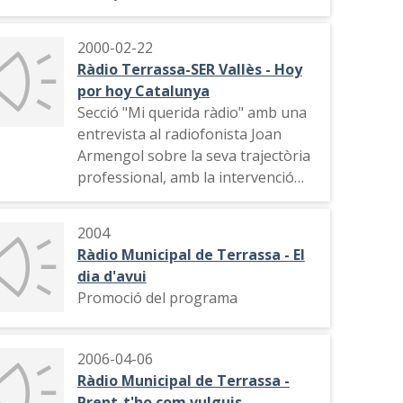
2000-02-22
Ràdio Terrassa-SER Vallès - Hoy
por hoy Catalunya
Secció "Mi querida ràdio" amb una
entrevista al radiofonista Joan
Armengol sobre la seva trajectòria
professional, amb la intervenció
del directiu del Futbol Club
Barcelona Josep Mussons i el
2004
presentador José Luis Barcelona
Ràdio Municipal de Terrassa - El
dia d'avui
Promoció del programa
2006-04-06
Ràdio Municipal de Terrassa -
Prent-t'ho com vulguis